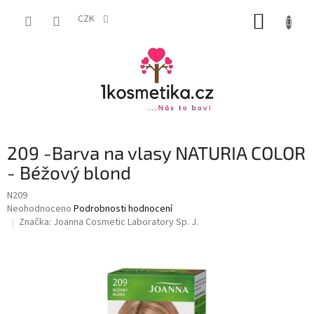
Přejít
NÁKUP
na
CZK
obsah
KOŠÍK
209 -Barva na vlasy NATURIA COLOR
- Béžový blond
N209
Průměrné
Neohodnoceno
Podrobnosti hodnocení
hodnocení
Značka:
Joanna Cosmetic Laboratory Sp. J.
produktu
je
0,0
z
5
hvězdiček.