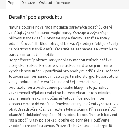
Popis
Diskuze
Ostatní informace
Detailní popis produktu
Naturia color je nová řada módních barevných odstínů, které
zajišťují výrazné dlouhotrvající barvy. Oživuje a zvýrazňuje
přírodní barvu vlasů. Dokonale kryje šediny, zaručuje trvalý
odstín. Úroveň III - Dlouhotrvající barva. Výsledný efekt je závislý
na předchozí barvě vlasů. Důkladně se seznamte se vzorníkem
barev a informačním letákem.
Bezpečnostní pokyny: Barvy na vlasy mohou způsobit těžké
alergické reakce. Přečtěte si instrukce a řiďte se jimi. Tento
výrobek není určen k používání pro osoby mladší 16 let. Dočasné
tetování černou hennou může zvýšit riziko alergie. Nebarvěte si
vlasy, pokud: - máte vyrážku na obličeji nebo citlivou,
podrážděnou a poškozenou pokožku hlavy - jste již někdy
zaznamenali nějakou reakci po barvení vlasů - jste v minulosti
zaznamenali reakci na dočasné tetování černou hennou
Obsahuje peroxid vodíku a fenylendiaminy. Složení výrobku - viz
obal. Dráždí oči a kůži. Zamezte styku s očima. Při zasažení očí
okamžitě důkladně vypláchněte vodou. Nepoužívejte k barvení
řas a obočí. Vlasy po aplikaci dobře opláchněte. Používejte
vhodné ochranné rukavice. Proveďte kožní test na alergii 48