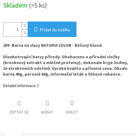
Měrná
Skladem
(>5 ks)
cena:
Přidat do košíku
209 -Barva na vlasy NATURIA COLOR - Béžový blond.
Dlouhotrvající barvy přírody. Obohaceno o přírodní složky
(broskvový extrakt a mléčné proteiny), dokonale kryje šediny,
16 atraktivních odstínů. Vysoká kvalita a příznivá cena. Obsah:
barva 40g, peroxid 60g, informační leták a fóliové rukavice.
Detailní informace
ZEPTAT SE
HLÍDAT
SDÍLET