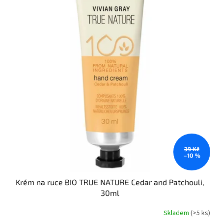
k
i
t
s
ů
p
r
o
d
u
k
t
ů
39 Kč
–10 %
Krém na ruce BIO TRUE NATURE Cedar and Patchouli,
30ml
Skladem
(>5 ks)