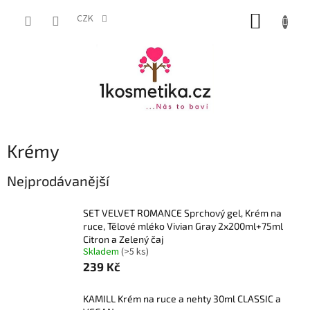
Přejít
NÁKUP
na
CZK
obsah
KOŠÍK
Krémy
Nejprodávanější
SET VELVET ROMANCE Sprchový gel, Krém na
ruce, Tělové mléko Vivian Gray 2x200ml+75ml
Citron a Zelený čaj
Skladem
(>5 ks)
239 Kč
KAMILL Krém na ruce a nehty 30ml CLASSIC a