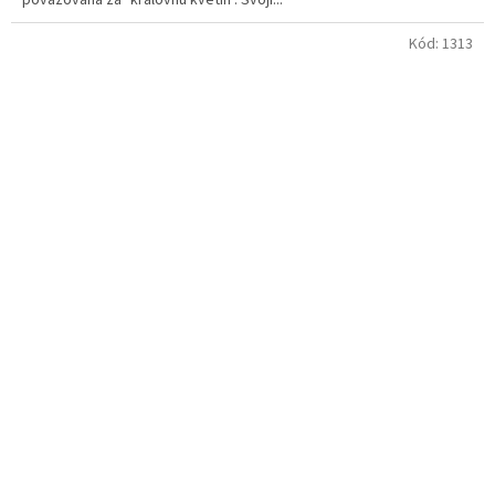
považována za "královnu květin". Svojí...
Kód:
1313