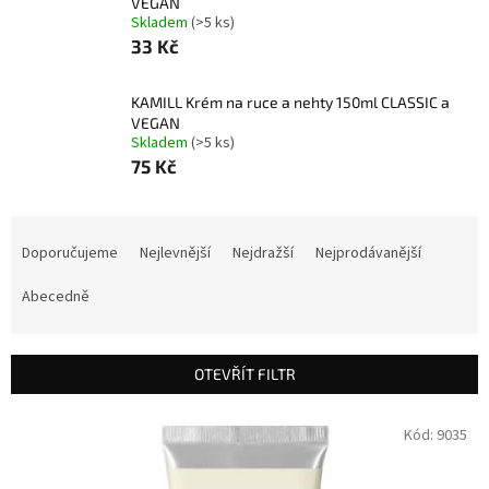
VEGAN
Skladem
(>5 ks)
33 Kč
KAMILL Krém na ruce a nehty 150ml CLASSIC a
VEGAN
Skladem
(>5 ks)
75 Kč
Ř
a
Doporučujeme
Nejlevnější
Nejdražší
Nejprodávanější
z
e
Abecedně
n
í
p
OTEVŘÍT FILTR
r
o
V
Kód:
9035
d
ý
u
p