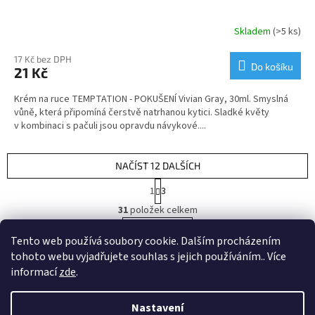
Skladem
(>5 ks)
Průměrné
hodnocení
produktu
17 Kč bez DPH
Do košíku
21 Kč
je
4,5
Krém na ruce TEMPTATION - POKUŠENÍ Vivian Gray, 30ml. Smyslná
z
vůně, která připomíná čerstvě natrhanou kytici. Sladké květy
5
v kombinaci s pačuli jsou opravdu návykové....
hvězdiček.
NAČÍST 12 DALŠÍCH
S
1
3
t
O
r
31
položek celkem
v
á
l
NAHORU
n
Tento web používá soubory cookie. Dalším procházením
á
k
tohoto webu vyjadřujete souhlas s jejich používáním.. Více
d
o
v
Z
a
informací
zde
.
á
c
á
n
í
Vytvořil Shoptet
p
í
Nastavení
p