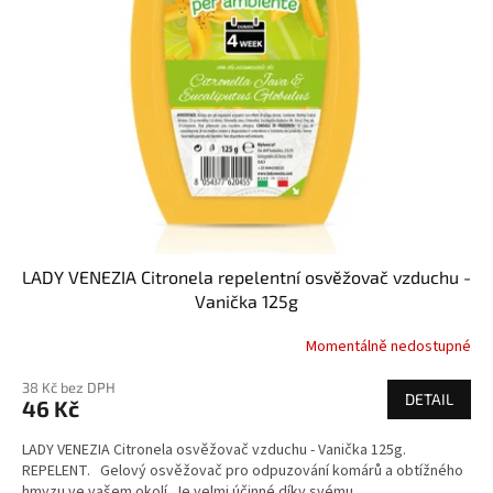
u
k
t
ů
LADY VENEZIA Citronela repelentní osvěžovač vzduchu -
Vanička 125g
Momentálně nedostupné
38 Kč bez DPH
DETAIL
46 Kč
LADY VENEZIA Citronela osvěžovač vzduchu - Vanička 125g.
REPELENT. Gelový osvěžovač pro odpuzování komárů a obtížného
hmyzu ve vašem okolí. Je velmi účinné díky svému...