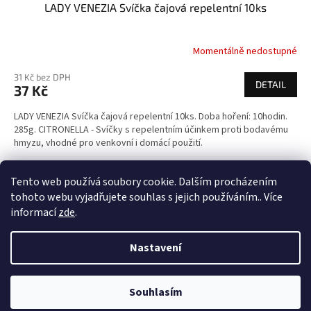
LADY VENEZIA Svíčka čajová repelentní 10ks
Momentálně nedostupné
31 Kč bez DPH
DETAIL
37 Kč
LADY VENEZIA Svíčka čajová repelentní 10ks. Doba hoření: 10hodin.
285g. CITRONELLA - Svíčky s repelentním účinkem proti bodavému
hmyzu, vhodné pro venkovní i domácí použití.
2
položek celkem
Tento web používá soubory cookie. Dalším procházením
O
v
tohoto webu vyjadřujete souhlas s jejich používáním.. Více
l
Z
informací
zde
.
á
á
d
Vytvořil Shoptet
p
Nastavení
a
a
c
t
í
Copyright 2026
1kosmetika.cz
. Všechna práva vyhrazena.
Upravit
í
p
Souhlasím
nastavení cookies
r
Rozdáváme dárky
Více informací