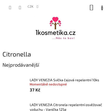
Přejít
NÁKUP
na
CZK
obsah
KOŠÍK
Citronella
Nejprodávanější
LADY VENEZIA Svíčka čajová repelentní 10ks
Momentálně nedostupné
37 Kč
LADY VENEZIA Citronela repelentní osvěžovač
vzduchu - Vanička 125g