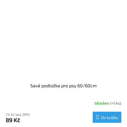
Savá podložka pro psy 60/60cm
Skladem
(>5 ks)
Průměrné
hodnocení
produktu
74 Kč bez DPH
Do košíku
89 Kč
je
3,5