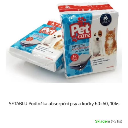
t
s
ů
p
r
o
d
u
k
t
ů
SETABLU Podložka absorpční psy a kočky 60x60, 10ks
Skladem
(>5 ks)