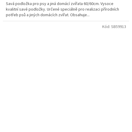
Savá podložka pro psy a jiná domácí zvířata 60/60cm. Vysoce
z
kvalitní savé podložky. Určené speciálně pro realizaci přírodních
5
potřeb psů a jiných domácích zvířat. Obsahuje...
hvězdiček.
Kód:
SB59913