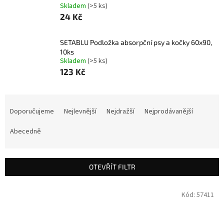
Skladem
(>5 ks)
24 Kč
SETABLU Podložka absorpční psy a kočky 60x90,
10ks
Skladem
(>5 ks)
123 Kč
Ř
a
Doporučujeme
Nejlevnější
Nejdražší
Nejprodávanější
z
e
Abecedně
n
í
p
OTEVŘÍT FILTR
r
o
V
Kód:
57411
d
ý
u
p
k
i