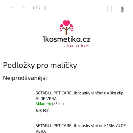
Přejít
NÁKUP
na
CZK
obsah
KOŠÍK
Podložky pro malíčky
Nejprodávanější
SETABLU PET CARE Ubrousky vlhčené 40ks clip
ALOE VERA
Skladem
(>5 ks)
43 Kč
SETABLU PET CARE Ubrousky vlhčené 15ks ALOE
VERA