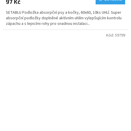
97 Kč
SETABLU Podložka absorpční psy a kočky, 60x60, 10ks UHLÍ. Super
absorpční podložky doplněné aktívním uhlím vylepšujícím kontrolu
zápachu a s lepicími rohy pro snadnou instalaci...
Kód:
59799