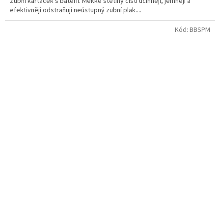
Zubní kartáček s baterií. Měkké štětiny čistí účinněji, jemněji a
efektivněji odstraňují neústupný zubní plak....
Kód:
BBSPM