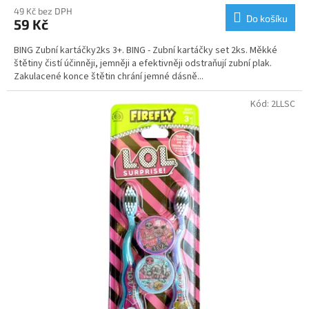
49 Kč bez DPH
Do košíku
59 Kč
BING Zubní kartáčky2ks 3+. BING - Zubní kartáčky set 2ks. Měkké
štětiny čistí účinněji, jemněji a efektivněji odstraňují zubní plak.
Zakulacené konce štětin chrání jemné dásně...
Kód:
2LLSC