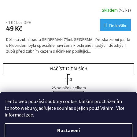
Skladem
(>5 ks)
41 Kč bez DPH
Do košíku
49 Kč
Dětská zubní pasta SPIDERMAN 75ml. SPIDERMA - Dětská zubní pasta
s Fluoridem byla speciálně navržena k ochraně mladých dětských
zubů před zubním kazem s účinkem posilující...
NAČÍST 12 DALŠÍCH
S
1
3
t
O
r
25
položek celkem
v
á
l
NAHORU
n
Tento web používá soubory cookie. Dalším procházením
á
k
tohoto webu vyjadřujete souhlas s jejich používáním.. Více
d
o
v
Z
a
informací
zde
.
á
c
á
n
í
Vytvořil Shoptet
p
í
Nastavení
p
a