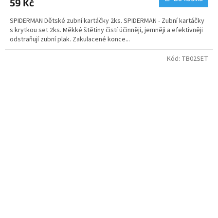
59 Kč
SPIDERMAN Dětské zubní kartáčky 2ks. SPIDERMAN - Zubní kartáčky
s krytkou set 2ks. Měkké štětiny čistí účinněji, jemněji a efektivněji
odstraňují zubní plak. Zakulacené konce...
Kód:
TB02SET