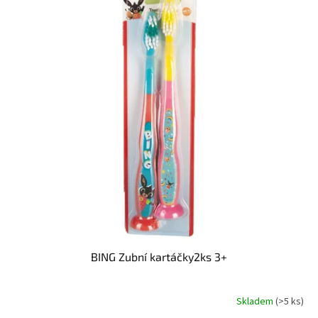
t
s
ů
p
r
o
d
u
k
t
ů
BING Zubní kartáčky2ks 3+
Skladem
(>5 ks)