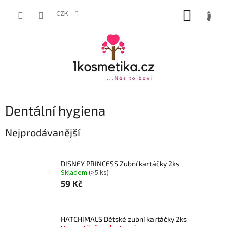
Přejít
NÁKUP
na
CZK
obsah
KOŠÍK
Dentální hygiena
Nejprodávanější
DISNEY PRINCESS Zubní kartáčky 2ks
Skladem
(>5 ks)
59 Kč
HATCHIMALS Dětské zubní kartáčky 2ks