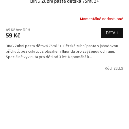
BING Zubní pasta dětská 75ml 3+
Momentálně nedostupné
49 Kč bez DPH
DETAIL
59 Kč
BING Zubní pasta dětská 75ml 3+. Dětská zubní pasta s jahodovou
příchutí, bez cukru, , s obsahem fluoridu pro zvýšenou ochranu.
Speciálně vyvinuta pro děti od 3 let. Napomáhá k...
Kód:
75LLS