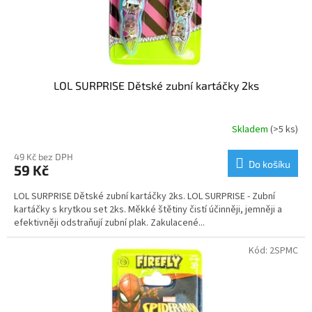
LOL SURPRISE Dětské zubní kartáčky 2ks
Skladem
(>5 ks)
Průměrné
hodnocení
produktu
49 Kč bez DPH
Do košíku
59 Kč
je
5,0
LOL SURPRISE Dětské zubní kartáčky 2ks. LOL SURPRISE - Zubní
z
kartáčky s krytkou set 2ks. Měkké štětiny čistí účinněji, jemněji a
5
efektivněji odstraňují zubní plak. Zakulacené...
hvězdiček.
Kód:
2SPMC