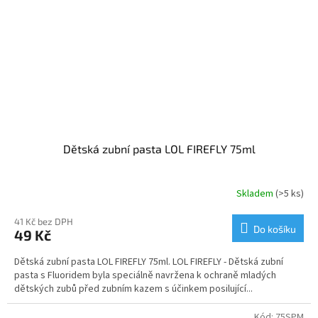
Dětská zubní pasta LOL FIREFLY 75ml
Skladem
(>5 ks)
Průměrné
hodnocení
produktu
41 Kč bez DPH
Do košíku
49 Kč
je
5,0
Dětská zubní pasta LOL FIREFLY 75ml. LOL FIREFLY - Dětská zubní
z
pasta s Fluoridem byla speciálně navržena k ochraně mladých
5
dětských zubů před zubním kazem s účinkem posilující...
hvězdiček.
Kód:
75SPM