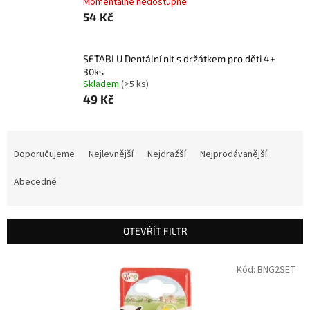
Momentálně nedostupné
54 Kč
SETABLU Dentální nit s držátkem pro děti 4+
30ks
Skladem
(>5 ks)
49 Kč
Ř
a
Doporučujeme
Nejlevnější
Nejdražší
Nejprodávanější
z
e
Abecedně
n
í
p
OTEVŘÍT FILTR
r
o
V
Kód:
BNG2SET
d
ý
u
p
k
i