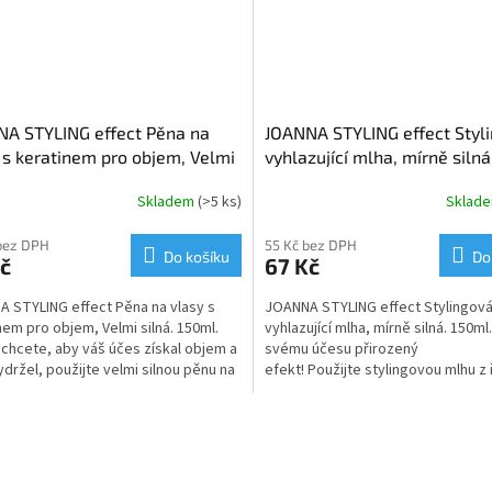
A STYLING effect Pěna na
JOANNA STYLING effect Styl
 s keratinem pro objem, Velmi
vyhlazující mlha, mírně siln
Skladem
(>5 ks)
Sklad
bez DPH
55 Kč bez DPH
Do košíku
Do
č
67 Kč
 STYLING effect Pěna na vlasy s
JOANNA STYLING effect Stylingov
nem pro objem, Velmi silná. 150ml.
vyhlazující mlha, mírně silná. 150ml
chcete, aby váš účes získal objem a
svému účesu přirozený
ydržel, použijte velmi silnou pěnu na
efekt! Použijte stylingovou mlhu z
Styling...
O
v
l
á