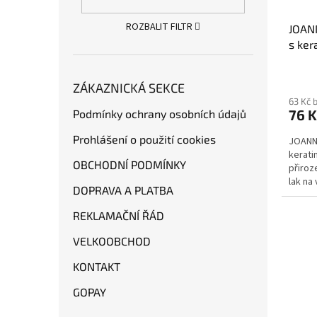
ROZBALIT FILTR
JOANN
s ker
ZÁKAZNICKÁ SEKCE
63 Kč 
76 K
Podmínky ochrany osobních údajů
Prohlášení o použití cookies
JOANNA
kerati
OBCHODNÍ PODMÍNKY
přiroz
lak na 
DOPRAVA A PLATBA
REKLAMAČNÍ ŘÁD
VELKOOBCHOD
KONTAKT
GOPAY