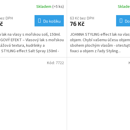
Skladem
(>5 ks)
Sklad
bez DPH
63 Kč bez DPH
Do košíku
Do
č
76 Kč
 lak na vlasy s mořskou solí, 150ml.
JOANNA STYLING effect lak na vlas
GOVÝ EFEKT – Vlasový lak s mořskou
objem. Chybí vašemu účesu objem
Plážová textura, kudrlinky a
sbohem plochým vlasům - otestujt
 STYLING effect Salt Spray 150ml -
fixaci a objem z řady Styling...
...
Kód:
7722