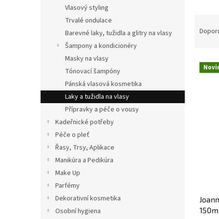
n
Vlasový styling
e
Ř
Trvalé ondulace
l
a
Dopor
Barevné laky, tužidla a glitry na vlasy
z
Šampony a kondicionéry
e
Masky na vlasy
V
n
Novi
Tónovací šampóny
ý
í
p
p
Pánská vlasová kosmetika
i
r
Laky a tužidla na vlasy
s
o
Přípravky a péče o vousy
p
d
Kadeřnické potřeby
r
u
Péče o pleť
o
k
d
Řasy, Trsy, Aplikace
t
u
ů
Manikúra a Pedikúra
k
Make Up
t
Parfémy
ů
Dekorativní kosmetika
Joann
150m
Osobní hygiena