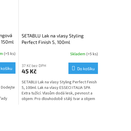
ingová
SETABLU Lak na vlasy Styling
á 150ml
Perfect Finish 5, 100ml
em
(>5 ks)
Skladem
(>5 ks)
37 Kč bez DPH
 košíku
Do košíku
45 Kč
á
SETABLU Lak na vlasy Styling Perfect Finish
. Dodejte
5, 100ml. Lak na vlasy ESSECI ITALIA SPA
Extra tužící. Vlasům dodá lesk, pevnost a
 řady
objem. Pro dlouhodobě stálý tvar a objem
se...