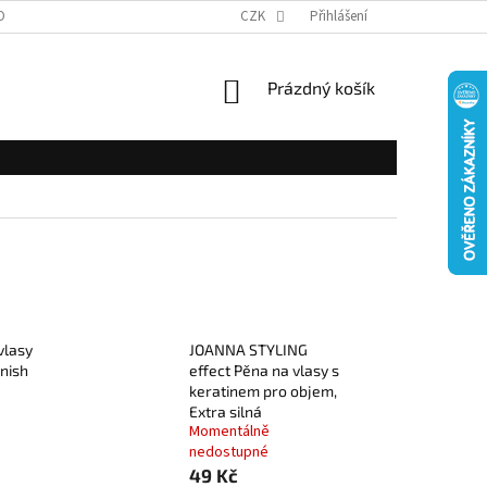
OBNÍCH ÚDAJŮ
CZK
Přihlášení
NÁKUPNÍ
Prázdný košík
KOŠÍK
vlasy
JOANNA STYLING
inish
effect Pěna na vlasy s
keratinem pro objem,
Extra silná
Momentálně
nedostupné
49 Kč