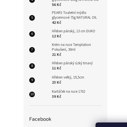
56 Kč
PEARS Toaletní mýdlo
glycerinové 75g NATURAL OIL
42 Kč
Hřeben pánský, 13 cm DUKO
12 Kč
Krém na ruce Temptation
Pokušení, 30ml
21 Kč
Hřeben pánský úzký tmavý
11 Kč
Hřeben velký, 19,5cm
23 Kč
Kartáček na ruce 1702
39 Kč
Facebook