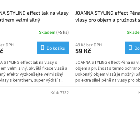
A STYLING effect lak na vlasy
JOANNA STYLING effect Pěn
atinem velmi silný
vlasy pro objem a pružnost 
ochranou
Skladem
(>5 ks)
Sklad
bez DPH
49 Kč bez DPH
Do košíku
Do
č
59 Kč
 STYLING effect lak na vlasy s
JOANNA STYLING effect Pěna na vl
nem velmi silný. Skvělá fixace vlasů a
objem a pružnost s termo ochrano
ený efekt? Vyzkoušejte velmi silný
Dokonalý objem vlasů je možný! S
vlasy s keratinem, super výdrží a...
po extra silné pěně na vlasy pro ob
Kód:
7732