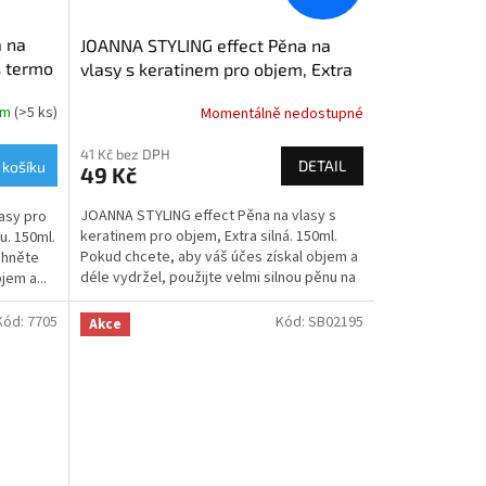
a na
JOANNA STYLING effect Pěna na
s termo
vlasy s keratinem pro objem, Extra
silná
em
(>5 ks)
Momentálně nedostupné
41 Kč bez DPH
DETAIL
 košíku
49 Kč
JOANNA STYLING effect Pěna na vlasy s
asy pro
keratinem pro objem, Extra silná. 150ml.
u. 150ml.
Pokud chcete, aby váš účes získal objem a
áhněte
déle vydržel, použijte velmi silnou pěnu na
jem a...
vlasy...
Kód:
7705
Kód:
SB02195
Akce