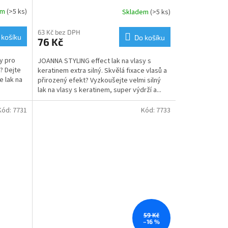
em
(>5 ks)
Skladem
(>5 ks)
63 Kč bez DPH
 košíku
Do košíku
76 Kč
y pro
JOANNA STYLING effect lak na vlasy s
? Dejte
keratinem extra silný. Skvělá fixace vlasů a
e lak na
přirozený efekt? Vyzkoušejte velmi silný
lak na vlasy s keratinem, super výdrží a...
Kód:
7731
Kód:
7733
59 Kč
–16 %