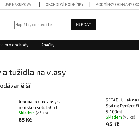
JAK NAKUPOVAT
OBCHODNÍ PODMÍNKY
PODMÍNKY OCHRANY OS
HLEDAT
ce pro obchody
Značky
 a tužidla na vlasy
odávanější
SETABLU Lak na 
Joanna lak na vlasy s
Styling Perfect F
mořskou solí, 150ml
5, 100ml
Skladem
(>5 ks)
Skladem
(>5 ks)
65 Kč
45 Kč