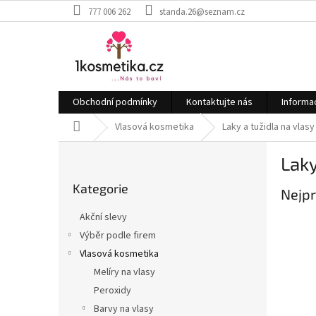
Přejít
777 006 262
standa.26@seznam.cz
na
obsah
Obchodní podmínky
Kontaktujte nás
Informa
Domů
Vlasová kosmetika
Laky a tužidla na vlasy
P
Laky
o
Přeskočit
s
Kategorie
kategorie
Nejpr
t
r
Akční slevy
a
Výběr podle firem
n
Vlasová kosmetika
n
í
Melíry na vlasy
p
Peroxidy
a
Barvy na vlasy