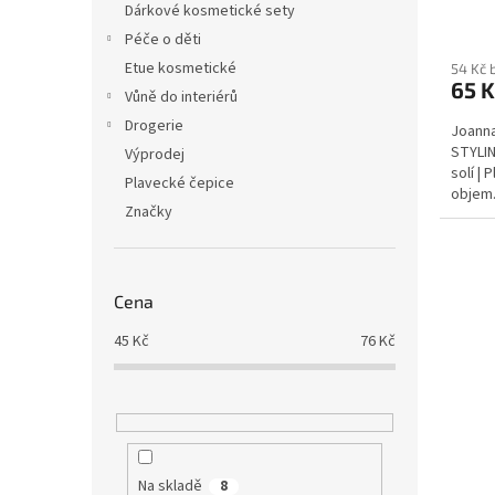
Dárkové kosmetické sety
Péče o děti
Etue kosmetické
54 Kč 
65 K
Vůně do interiérů
Drogerie
Joanna
STYLIN
Výprodej
solí | 
Plavecké čepice
objem.
Značky
plážová
Cena
45
Kč
76
Kč
Na skladě
8