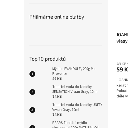
Přijímáme online platby
JOANN
vlasy
silná
Top 10 produktů
49 Kč 
59 K
Mýdlo LEVANDULE, 200g Ma
Provence
89 Kč
JOANNA
kerati
Toaletní voda do kabelky
Pokud 
SENSATION Vivian Gray, 10ml
déle v
74 Kč
vlasy...
Toaletní voda do kabelky UNITY
Vivian Gray, 10ml
74 Kč
PEARS Toaletní mýdlo
glycerinové 100g NATURAL OIL