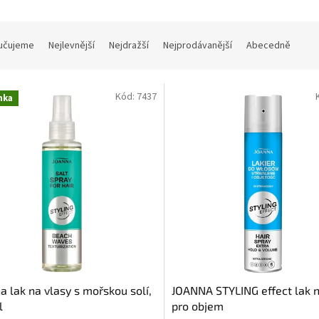
učujeme
Nejlevnější
Nejdražší
Nejprodávanější
Abecedně
Kód:
7437
nka
a lak na vlasy s mořskou solí,
JOANNA STYLING effect lak n
l
pro objem