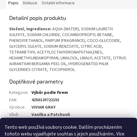
Popis
Diskuze
Ostatní informace
Detailní popis produktu
Složení, Ingredience:
AQUA (WATER), SODIUM LAURETH
SULFATE, SODIUM CHLORIDE, COCAMIDOPROPYL BETAINE,
PHENOXYETHANOL, PARFUM (FRAGRANCE), COCO-GLUCOSIDE,
GLYCERYL OLEATE, SODIUM BENZOATE, CITRIC ACID,
TETRAMETHYL ACETYLOCTAHYDRONAPHTHALENES,
HEXAMETHYLINDANOPYRAN, LINALOOL, LINALYL ACETATE, CITRUS
AURANTIUM BERGAMIA PEEL OIL, HYDROGENATED PALM
GLYCERIDES CITRATE, TOCOPHEROL.
Doplňkové parametry
Kategorie
:
Výběr podle firem
EAN
:
4250120722153
Výrobce
:
VIVIAN GRAY
Vůně
:
Vanilka a Patchouli
Objem
:
10 ml
Tento web používá soubory cookie. Dalším procházením
tohoto webu vyjadřujete souhlas s jejich používáním.. Více