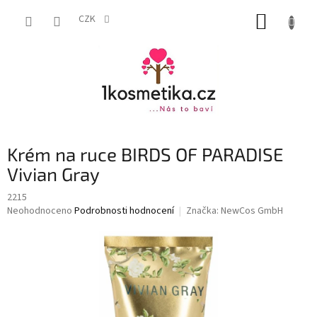
Přejít
NÁKUP
na
CZK
obsah
KOŠÍK
Krém na ruce BIRDS OF PARADISE
Vivian Gray
2215
Průměrné
Neohodnoceno
Podrobnosti hodnocení
Značka:
NewCos GmbH
hodnocení
produktu
je
0,0
z
5
hvězdiček.