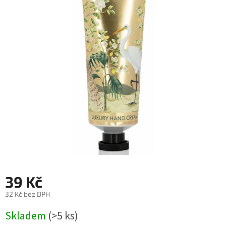
39 Kč
32 Kč bez DPH
Měrná
Skladem
(>5 ks)
cena: