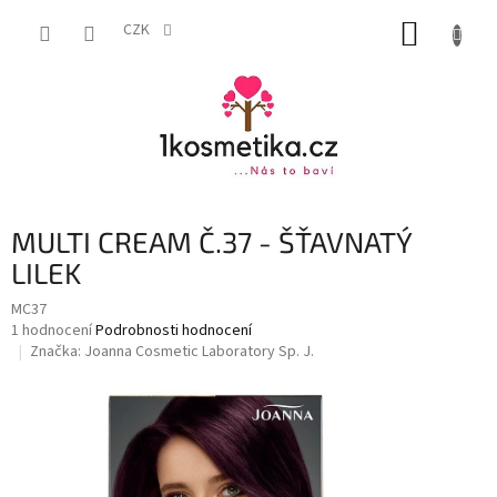
Přejít
NÁKUP
na
CZK
obsah
KOŠÍK
MULTI CREAM Č.37 - ŠŤAVNATÝ
LILEK
MC37
Průměrné
1 hodnocení
Podrobnosti hodnocení
hodnocení
Značka:
Joanna Cosmetic Laboratory Sp. J.
produktu
je
5,0
z
5
hvězdiček.