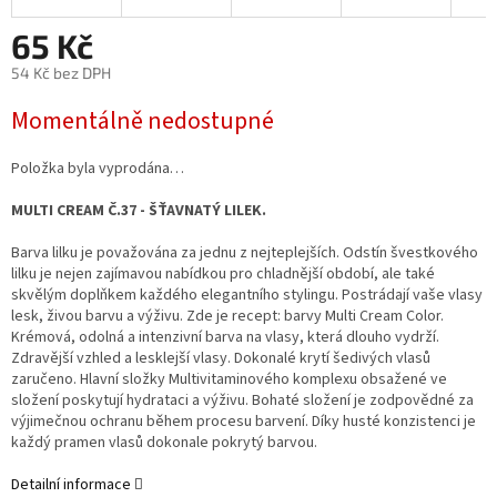
65 Kč
54 Kč bez DPH
Měrná
Momentálně nedostupné
cena:
Položka byla vyprodána…
MULTI CREAM Č.37 - ŠŤAVNATÝ LILEK.
Barva lilku je považována za jednu z nejteplejších. Odstín švestkového
lilku je nejen zajímavou nabídkou pro chladnější období, ale také
skvělým doplňkem každého elegantního stylingu. Postrádají vaše vlasy
lesk, živou barvu a výživu. Zde je recept: barvy Multi Cream Color.
Krémová, odolná a intenzivní barva na vlasy, která dlouho vydrží.
Zdravější vzhled a lesklejší vlasy. Dokonalé krytí šedivých vlasů
zaručeno. Hlavní složky Multivitaminového komplexu obsažené ve
složení poskytují hydrataci a výživu. Bohaté složení je zodpovědné za
výjimečnou ochranu během procesu barvení. Díky husté konzistenci je
každý pramen vlasů dokonale pokrytý barvou.
Detailní informace