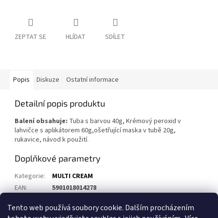
ZEPTAT SE
HLÍDAT
SDÍLET
Popis
Diskuze
Ostatní informace
Detailní popis produktu
Balení obsahuje:
Tuba s barvou 40g, Krémový peroxid v
lahvičce s aplikátorem 60g,ošetřující maska v tubě 20g,
rukavice, návod k použití.
Doplňkové parametry
Kategorie
:
MULTI CREAM
EAN
:
5901018014278
Položka byla vyprodána…
Tento web používá soubory cookie. Dalším procházením