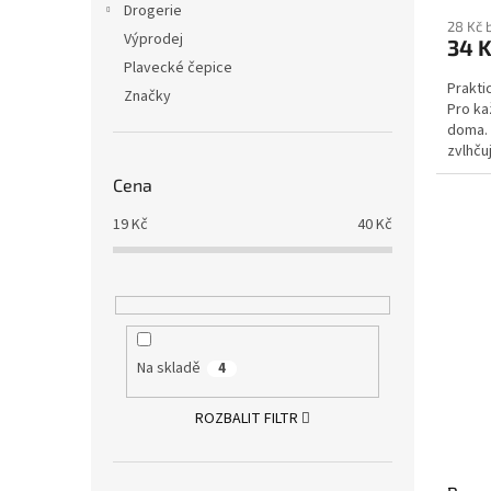
Drogerie
28 Kč 
Výprodej
34 
Plavecké čepice
Prakti
Značky
Pro ka
doma.
zvlhčuj
Cena
19
Kč
40
Kč
Na skladě
4
ROZBALIT FILTR