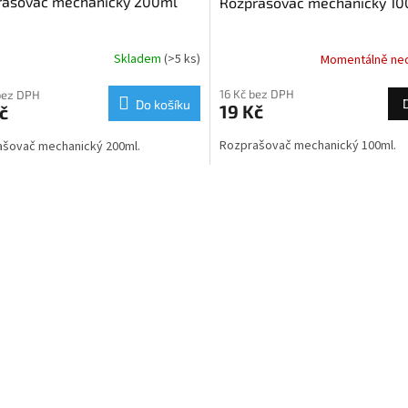
rašovač mechanický 200ml
Rozprašovač mechanický 1
Skladem
(>5 ks)
Momentálně ne
rné
cení
ktu
16 Kč bez DPH
bez DPH
Do košíku
19 Kč
č
Rozprašovač mechanický 100ml.
ašovač mechanický 200ml.
ček.
O
v
l
á
d
a
c
í
p
r
v
k
y