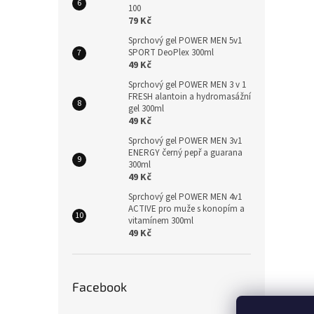
100
79 Kč
Sprchový gel POWER MEN 5v1
SPORT DeoPlex 300ml
49 Kč
Sprchový gel POWER MEN 3 v 1
FRESH alantoin a hydromasážní
gel 300ml
49 Kč
Sprchový gel POWER MEN 3v1
ENERGY černý pepř a guarana
300ml
49 Kč
Sprchový gel POWER MEN 4v1
ACTIVE pro muže s konopím a
vitamínem 300ml
49 Kč
Facebook