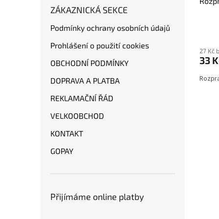
Rozp
ZÁKAZNICKÁ SEKCE
Podmínky ochrany osobních údajů
Průmě
hodno
Prohlášení o použití cookies
produ
27 Kč 
33 K
je
OBCHODNÍ PODMÍNKY
4,0
Rozpr
z
DOPRAVA A PLATBA
5
hvězdi
REKLAMAČNÍ ŘÁD
VELKOOBCHOD
KONTAKT
GOPAY
Přijímáme online platby