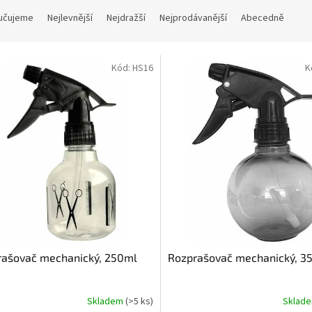
učujeme
Nejlevnější
Nejdražší
Nejprodávanější
Abecedně
Kód:
HS16
K
rašovač mechanický, 250ml
Rozprašovač mechanický, 3
Skladem
(>5 ks)
Sklad