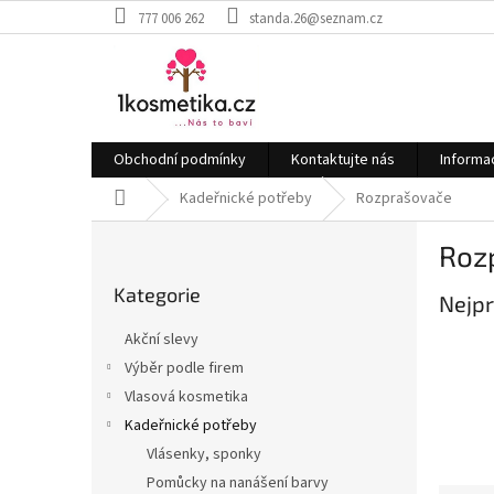
Přejít
777 006 262
standa.26@seznam.cz
na
obsah
Obchodní podmínky
Kontaktujte nás
Informa
Domů
Kadeřnické potřeby
Rozprašovače
P
Roz
o
Přeskočit
s
Kategorie
kategorie
Nejpr
t
r
Akční slevy
a
Výběr podle firem
n
Vlasová kosmetika
n
í
Kadeřnické potřeby
p
Vlásenky, sponky
a
Pomůcky na nanášení barvy