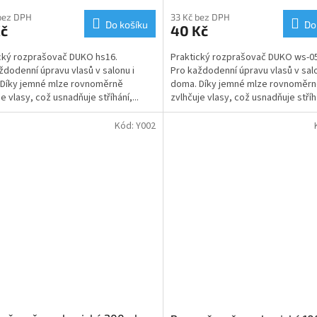
bez DPH
33 Kč bez DPH
Do košíku
Do
Kč
40 Kč
cký rozprašovač DUKO hs16.
Praktický rozprašovač DUKO ws-05
ždodenní úpravu vlasů v salonu i
Pro každodenní úpravu vlasů v salo
 Díky jemné mlze rovnoměrně
doma. Díky jemné mlze rovnoměr
e vlasy, což usnadňuje stříhání,...
zvlhčuje vlasy, což usnadňuje stříhá
Kód:
Y002