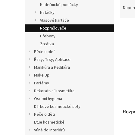
Ř
n
Kadeřnické pomůcky
a
e
Dopor
Natáčky
z
l
e
Vlasové kartáče
V
n
Rozprašovače
ý
í
Hřebeny
p
p
Zrcátka
i
r
Péče o pleť
s
o
p
Řasy, Trsy, Aplikace
d
r
u
Manikúra a Pedikúra
o
k
Make Up
d
t
Parfémy
u
ů
Dekorativní kosmetika
k
Osobní hygiena
t
ů
Dárkové kosmetické sety
Rozp
Péče o děti
Etue kosmetické
Vůně do interiérů