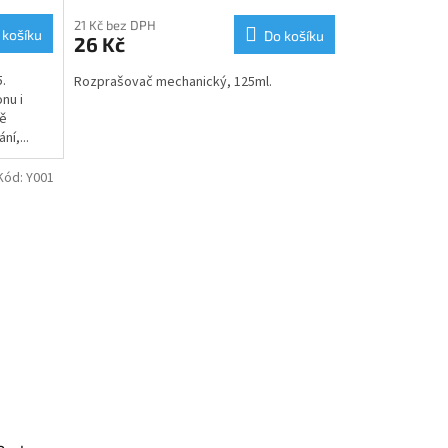
21 Kč bez DPH
 košíku
Do košíku
26 Kč
.
Rozprašovač mechanický, 125ml.
nu i
ně
ní,...
Kód:
Y001