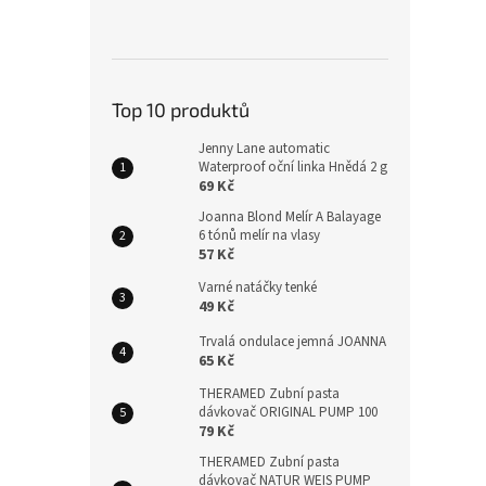
Top 10 produktů
Jenny Lane automatic
Waterproof oční linka Hnědá 2 g
69 Kč
Joanna Blond Melír A Balayage
6 tónů melír na vlasy
57 Kč
Varné natáčky tenké
49 Kč
Trvalá ondulace jemná JOANNA
65 Kč
THERAMED Zubní pasta
dávkovač ORIGINAL PUMP 100
79 Kč
THERAMED Zubní pasta
dávkovač NATUR WEIS PUMP