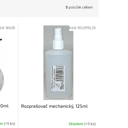
5
položek celkem
ód:
WS05
Kód:
ROZPR125
50ml
Rozprašovač mechanický, 125ml
em
(>5 ks)
Skladem
(>5 ks)