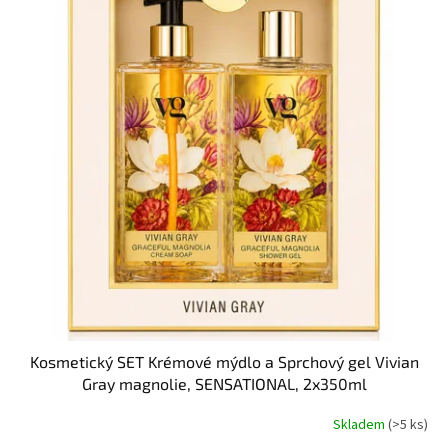
t
s
ů
p
r
o
d
u
k
t
ů
Kosmetický SET Krémové mýdlo a Sprchový gel Vivian
Gray magnolie, SENSATIONAL, 2x350ml
Skladem
(>5 ks)