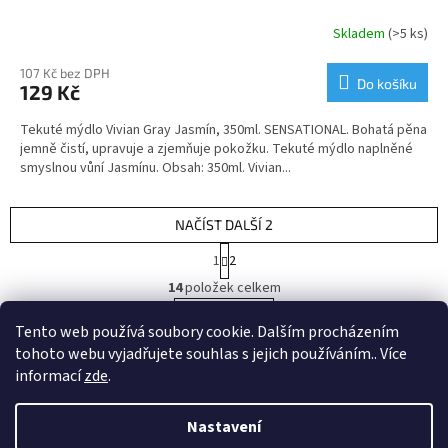
Skladem
(>5 ks)
107 Kč bez DPH
Do košíku
129 Kč
Tekuté mýdlo Vivian Gray Jasmín, 350ml. SENSATIONAL. Bohatá pěna
jemně čistí, upravuje a zjemňuje pokožku. Tekuté mýdlo naplněné
smyslnou vůní Jasmínu. Obsah: 350ml. Vivian...
NAČÍST DALŠÍ 2
S
1
2
t
O
r
14
položek celkem
v
á
l
NAHORU
n
Tento web používá soubory cookie. Dalším procházením
á
k
tohoto webu vyjadřujete souhlas s jejich používáním.. Více
d
o
v
Z
a
informací
zde
.
á
c
á
n
í
Vytvořil Shoptet
p
í
Nastavení
p
a