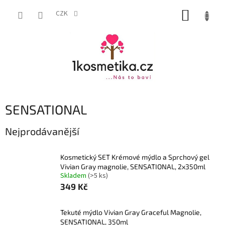
Přejít
NÁKUP
na
CZK
obsah
KOŠÍK
SENSATIONAL
Nejprodávanější
Kosmetický SET Krémové mýdlo a Sprchový gel
Vivian Gray magnolie, SENSATIONAL, 2x350ml
Skladem
(>5 ks)
349 Kč
Tekuté mýdlo Vivian Gray Graceful Magnolie,
SENSATIONAL, 350ml