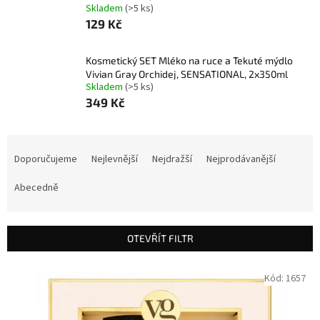
Skladem
(>5 ks)
129 Kč
Kosmetický SET Mléko na ruce a Tekuté mýdlo
Vivian Gray Orchidej, SENSATIONAL, 2x350ml
Skladem
(>5 ks)
349 Kč
Ř
a
Doporučujeme
Nejlevnější
Nejdražší
Nejprodávanější
z
e
Abecedně
n
í
p
OTEVŘÍT FILTR
r
o
V
Kód:
1657
d
ý
u
p
k
i