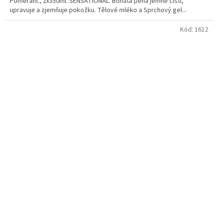
Pomeranč, 2x350ml. SENSATIONAL. Bohatá pěna jemně čistí,
upravuje a zjemňuje pokožku. Tělové mléko a Sprchový gel...
Kód:
1612