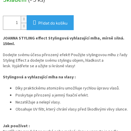
cena:
Přidat do košíku
JOANNA STYLING effect Stylingová vyhlazující mlha, mírně silná.
150ml.
Dodejte svému účesu přirozený efekt! Použijte stylingovou mlhu z řady
Styling Effect a dodejte svému stylingu objem, hladkost a
lesk. Vyjádřete se a užijte si krásné vlasy!
Stylingová a vyhlazující mlha na vlasy
:
Díky praktickému atomizéru umožňuje rychlou úpravu vlasů.
Poskytuje přirozený a jemný fixační efekt.
Nezatěžuje a nelepí vlasy.
Obsahuje UV filtr, který chrání vlasy před škodlivými vlivy slunce.
Jak používat
: