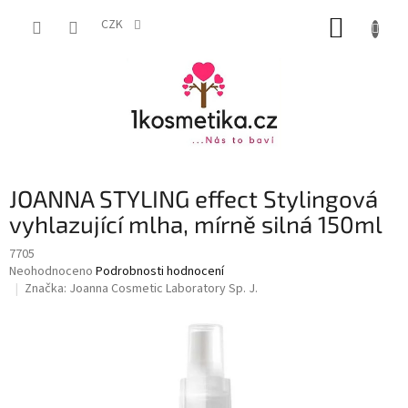
Přejít
NÁKUP
na
CZK
obsah
KOŠÍK
JOANNA STYLING effect Stylingová
vyhlazující mlha, mírně silná 150ml
7705
Průměrné
Neohodnoceno
Podrobnosti hodnocení
hodnocení
Značka:
Joanna Cosmetic Laboratory Sp. J.
produktu
je
0,0
z
5
hvězdiček.