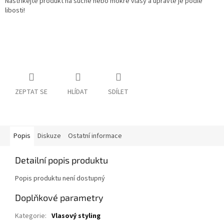
Nastříkejte produkt na suché nebo mokré vlasy a upravte je podle
libosti!
ZEPTAT SE
HLÍDAT
SDÍLET
Popis
Diskuze
Ostatní informace
Detailní popis produktu
Popis produktu není dostupný
Doplňkové parametry
Kategorie
:
Vlasový styling