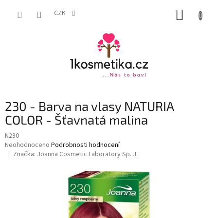
Přejít
NÁKUP
na
CZK
obsah
KOŠÍK
230 - Barva na vlasy NATURIA
COLOR - Šťavnatá malina
N230
Průměrné
Neohodnoceno
Podrobnosti hodnocení
hodnocení
Značka:
Joanna Cosmetic Laboratory Sp. J.
produktu
je
0,0
z
5
hvězdiček.