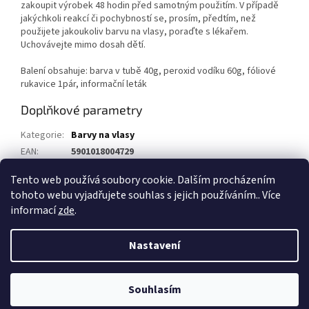
zakoupit výrobek 48 hodin před samotným použitím. V případě
jakýchkoli reakcí či pochybností se, prosím, předtím, než
použijete jakoukoliv barvu na vlasy, poraďte s lékařem.
Uchovávejte mimo dosah dětí.
Balení obsahuje: barva v tubě 40g, peroxid vodíku 60g, fóliové
rukavice 1pár, informační leták
Doplňkové parametry
Kategorie
:
Barvy na vlasy
EAN
:
5901018004729
Výrobce
:
Joanna
Tento web používá soubory cookie. Dalším procházením
tohoto webu vyjadřujete souhlas s jejich používáním.. Více
Z
informací
zde
.
á
Vytvořil Shoptet
p
Nastavení
a
t
Copyright 2026
1kosmetika.cz
. Všechna práva vyhrazena.
Upravit
í
Souhlasím
nastavení cookies
Rozdáváme dárky
Více informací