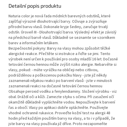
Detailní popis produktu
Naturia color je nová řada módních barevných odstínů, které
zajišťují výrazné dlouhotrvající barvy. Oživuje a zvýrazňuje
přírodní barvu vlasů. Dokonale kryje šediny, zaručuje trvalý
odstín. Úroveň III - Dlouhotrvající barva. Výsledný efekt je závislý
na předchozí barvě vlasů. Důkladně se seznamte se vzorníkem
barev a informačním letákem.
Bezpečnostní pokyny: Barvy na vlasy mohou způsobit těžké
alergické reakce. Přečtěte si instrukce a řiďte se jimi. Tento
výrobek není určen k používání pro osoby mladší 16 let. Dočasné
tetování černou hennou může zvýšit riziko alergie. Nebarvěte si
vlasy, pokud: - máte vyrážku na obličeji nebo citlivou,
podrážděnou a poškozenou pokožku hlavy - jste již někdy
zaznamenali nějakou reakci po barvení vlasů - jste v minulosti
zaznamenali reakci na dočasné tetování černou hennou
Obsahuje peroxid vodíku a fenylendiaminy. Složení výrobku - viz
obal. Dráždí oči a kůži. Zamezte styku s očima. Při zasažení očí
okamžitě důkladně vypláchněte vodou. Nepoužívejte k barvení
řas a obočí. Vlasy po aplikaci dobře opláchněte. Používejte
vhodné ochranné rukavice. Proveďte kožní test na alergii 48
hodin před každým použitím barvy na vlasy, a to i v případě, že
jste barvy na vlasy používala již dříve. Proto nezapomeňte