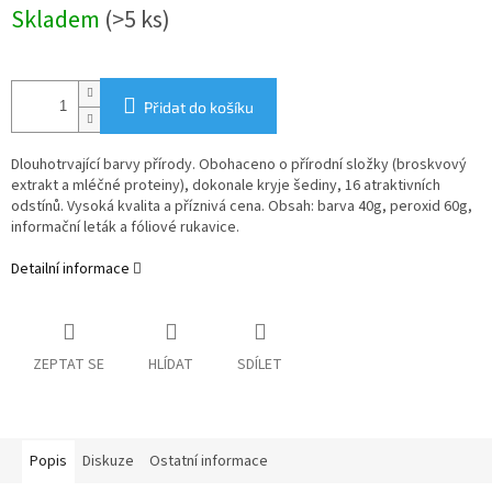
Měrná
Skladem
(>5 ks)
cena:
Přidat do košíku
Dlouhotrvající barvy přírody. Obohaceno o přírodní složky (broskvový
extrakt a mléčné proteiny), dokonale kryje šediny, 16 atraktivních
odstínů. Vysoká kvalita a příznivá cena. Obsah: barva 40g, peroxid 60g,
informační leták a fóliové rukavice.
Detailní informace
ZEPTAT SE
HLÍDAT
SDÍLET
Popis
Diskuze
Ostatní informace