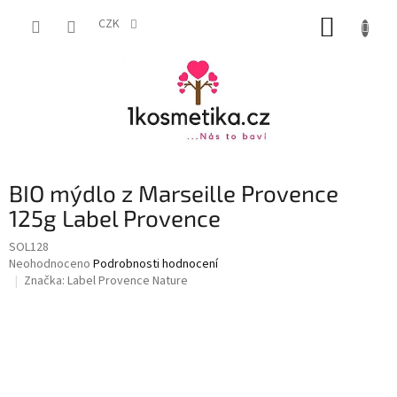
Přejít
NÁKUP
na
CZK
obsah
KOŠÍK
BIO mýdlo z Marseille Provence
125g Label Provence
SOL128
Průměrné
Neohodnoceno
Podrobnosti hodnocení
hodnocení
Značka:
Label Provence Nature
produktu
je
0,0
z
5
hvězdiček.