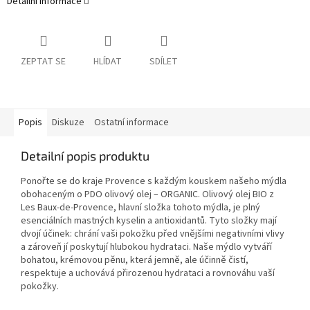
Detailní informace
ZEPTAT SE
HLÍDAT
SDÍLET
Popis
Diskuze
Ostatní informace
Detailní popis produktu
Ponořte se do kraje Provence s každým kouskem našeho mýdla
obohaceným o PDO olivový olej – ORGANIC. Olivový olej BIO z
Les Baux-de-Provence, hlavní složka tohoto mýdla, je plný
esenciálních mastných kyselin a antioxidantů. Tyto složky mají
dvojí účinek: chrání vaši pokožku před vnějšími negativními vlivy
a zároveň jí poskytují hlubokou hydrataci.
Naše mýdlo vytváří
bohatou, krémovou pěnu, která jemně, ale účinně čistí,
respektuje a uchovává přirozenou hydrataci a rovnováhu vaší
pokožky.