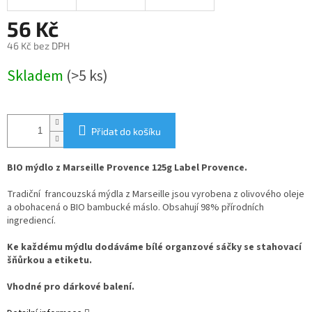
56 Kč
46 Kč bez DPH
Měrná
Skladem
(>5 ks)
cena:
Přidat do košíku
BIO mýdlo z Marseille Provence 125g Label Provence.
Tradiční francouzská mýdla z Marseille jsou vyrobena z olivového oleje
a obohacená o BIO bambucké máslo. Obsahují 98% přírodních
ingrediencí.
Ke každému mýdlu dodáváme bílé organzové sáčky se stahovací
šňůrkou a etiketu.
Vhodné pro dárkové balení.