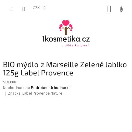
Přejít
NÁKUP
na
CZK
obsah
KOŠÍK
BIO mýdlo z Marseille Zelené Jablko
125g Label Provence
SOL088
Průměrné
Neohodnoceno
Podrobnosti hodnocení
hodnocení
Značka:
Label Provence Nature
produktu
je
0,0
z
5
hvězdiček.