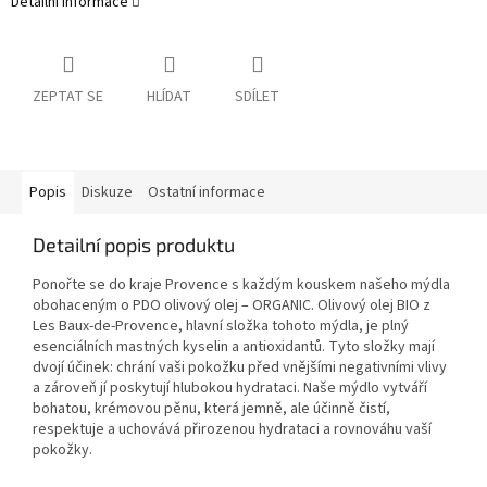
Detailní informace
ZEPTAT SE
HLÍDAT
SDÍLET
Popis
Diskuze
Ostatní informace
Detailní popis produktu
Ponořte se do kraje Provence s každým kouskem našeho mýdla
obohaceným o PDO olivový olej – ORGANIC. Olivový olej BIO z
Les Baux-de-Provence, hlavní složka tohoto mýdla, je plný
esenciálních mastných kyselin a antioxidantů. Tyto složky mají
dvojí účinek: chrání vaši pokožku před vnějšími negativními vlivy
a zároveň jí poskytují hlubokou hydrataci.
Naše mýdlo vytváří
bohatou, krémovou pěnu, která jemně, ale účinně čistí,
respektuje a uchovává přirozenou hydrataci a rovnováhu vaší
pokožky.