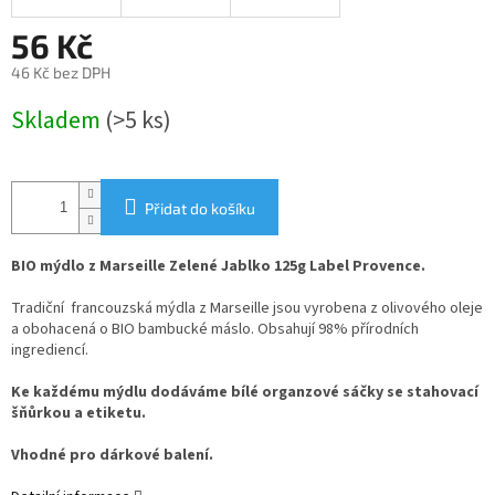
56 Kč
46 Kč bez DPH
Měrná
Skladem
(>5 ks)
cena:
Přidat do košíku
BIO mýdlo z Marseille Zelené Jablko 125g Label Provence.
Tradiční francouzská mýdla z Marseille jsou vyrobena z olivového oleje
a obohacená o BIO bambucké máslo. Obsahují 98% přírodních
ingrediencí.
Ke každému mýdlu dodáváme bílé organzové sáčky se stahovací
šňůrkou a etiketu.
Vhodné pro dárkové balení.