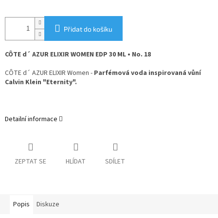
Přidat do košíku
CÔTE d´ AZUR ELIXIR WOMEN EDP 30 ML • No. 18
CÔTE d´ AZUR ELIXIR Women -
Parfémová voda inspirovaná vůní
Calvin Klein "Eternity".
Detailní informace
ZEPTAT SE
HLÍDAT
SDÍLET
Popis
Diskuze