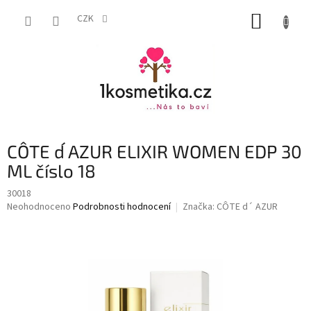
Přejít
NÁKUP
na
CZK
obsah
KOŠÍK
CÔTE d´ AZUR ELIXIR WOMEN EDP 30
ML číslo 18
30018
Průměrné
Neohodnoceno
Podrobnosti hodnocení
Značka:
CÔTE d´ AZUR
hodnocení
produktu
je
0,0
z
5
hvězdiček.