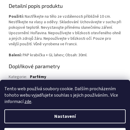
Detailní popis produktu
Použití:
Nastříkejte na tělo ze vzdálenosti přibližně 10 cm.
Nestříkejte na vlasy a oděvy. Skladování: Uchovávejte v suchu při
pokojové teplotě. Nevystavujte přímému slunečnímu záření.
Upozornění: Hořlavina. Nepoužívejte v blízkosti otevřeného ohně
a jiných zdrojů žáru. Nepoužívejte v blízkosti očí. Pouze pro
vnější použití. Vůně vyrobena ve Francii.
Balení:
PAP krabička + GL lahev; Obsah: 30ml.
Doplňkové parametry
Kategorie
:
Parfémy
EAN
:
590746414686
Tento web používá soubory cookie. Dalším procházením
tohoto webu vyjadřujete souhlas s jejich používáním.. Více
Z
informací
zde
.
á
Vytvořil Shoptet
p
Nastavení
a
t
Copyright 2026
1kosmetika.cz
. Všechna práva vyhrazena.
Upravit