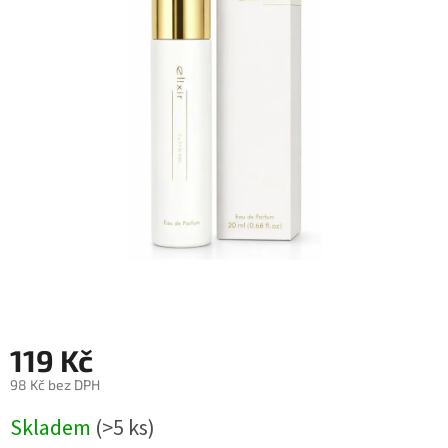
119 Kč
98 Kč bez DPH
Měrná
Skladem
(>5 ks)
cena: