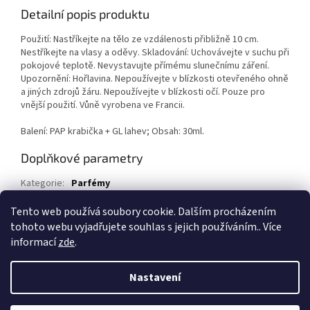
Detailní popis produktu
Použití: Nastříkejte na tělo ze vzdálenosti přibližně 10 cm.
Nestříkejte na vlasy a oděvy. Skladování: Uchovávejte v suchu při
pokojové teplotě. Nevystavujte přímému slunečnímu záření.
Upozornění: Hořlavina. Nepoužívejte v blízkosti otevřeného ohně
a jiných zdrojů žáru. Nepoužívejte v blízkosti očí. Pouze pro
vnější použití. Vůně vyrobena ve Francii.
Balení: PAP krabička + GL lahev; Obsah: 30ml.
Doplňkové parametry
Kategorie
:
Parfémy
EAN
:
5907464411296
Tento web používá soubory cookie. Dalším procházením
tohoto webu vyjadřujete souhlas s jejich používáním.. Více
Z
informací
zde
.
á
Vytvořil Shoptet
p
Nastavení
a
t
Copyright 2026
1kosmetika.cz
. Všechna práva vyhrazena.
Upravit