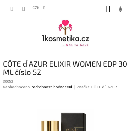
Přejít
NÁKUP
na
CZK
obsah
KOŠÍK
CÔTE d´ AZUR ELIXIR WOMEN EDP 30
ML číslo 52
30052
Průměrné
Neohodnoceno
Podrobnosti hodnocení
Značka:
CÔTE d´ AZUR
hodnocení
produktu
je
0,0
z
5
hvězdiček.