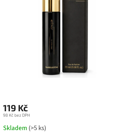
119 Kč
98 Kč bez DPH
Měrná
Skladem
(>5 ks)
cena: