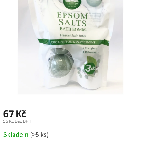
67 Kč
55 Kč bez DPH
Měrná
Skladem
(>5 ks)
cena: