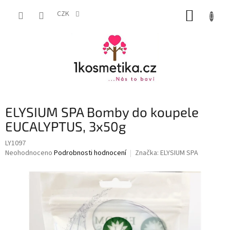
Přejít
NÁKUP
na
CZK
obsah
KOŠÍK
ELYSIUM SPA Bomby do koupele
EUCALYPTUS, 3x50g
LY1097
Průměrné
Neohodnoceno
Podrobnosti hodnocení
Značka:
ELYSIUM SPA
hodnocení
produktu
je
0,0
z
5
hvězdiček.