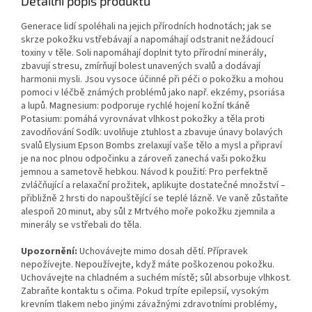
Detailní popis produktu
Generace lidí spoléhali na jejich přírodních hodnotách; jak se
skrze pokožku vstřebávají a napomáhají odstranit nežádoucí
toxiny v těle. Soli napomáhají doplnit tyto přírodní minerály,
zbavují stresu, zmírňují bolest unavených svalů a dodávají
harmonii mysli. Jsou vysoce účinné při péči o pokožku a mohou
pomoci v léčbě známých problémů jako např. ekzémy, psoriása
a lupů. Magnesium: podporuje rychlé hojení kožní tkáně
Potasium: pomáhá vyrovnávat vlhkost pokožky a těla proti
zavodňování Sodík: uvolňuje ztuhlost a zbavuje únavy bolavých
svalů Elysium Epson Bombs zrelaxují vaše tělo a mysl a připraví
je na noc plnou odpočinku a zároveň zanechá vaši pokožku
jemnou a sametově hebkou. Návod k použití: Pro perfektně
zvláčňující a relaxační prožitek, aplikujte dostatečné množství –
přibližně 2 hrsti do napouštějící se teplé lázně. Ve vaně zůstaňte
alespoň 20 minut, aby sůl z Mrtvého moře pokožku zjemnila a
minerály se vstřebali do těla.
Upozornění:
Uchovávejte mimo dosah dětí. Přípravek
nepožívejte. Nepoužívejte, když máte poškozenou pokožku.
Uchovávejte na chladném a suchém místě; sůl absorbuje vlhkost.
Zabraňte kontaktu s očima. Pokud trpíte epilepsií, vysokým
krevním tlakem nebo jinými závažnými zdravotními problémy,