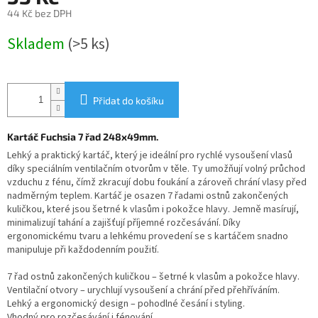
44 Kč bez DPH
Měrná
Skladem
(>5 ks)
cena:
Přidat do košíku
Kartáč Fuchsia 7 řad 248x49mm.
Lehký a praktický kartáč, který je ideální pro rychlé vysoušení vlasů
díky speciálním ventilačním otvorům v těle. Ty umožňují volný průchod
vzduchu z fénu, čímž zkracují dobu foukání a zároveň chrání vlasy před
nadměrným teplem. Kartáč je osazen 7 řadami ostnů zakončených
kuličkou, které jsou šetrné k vlasům i pokožce hlavy. Jemně masírují,
minimalizují tahání a zajišťují příjemné rozčesávání. Díky
ergonomickému tvaru a lehkému provedení se s kartáčem snadno
manipuluje při každodenním použití.
7 řad ostnů zakončených kuličkou – šetrné k vlasům a pokožce hlavy.
Ventilační otvory – urychlují vysoušení a chrání před přehříváním.
Lehký a ergonomický design – pohodlné česání i styling.
Vhodný pro rozčesávání i fénování.