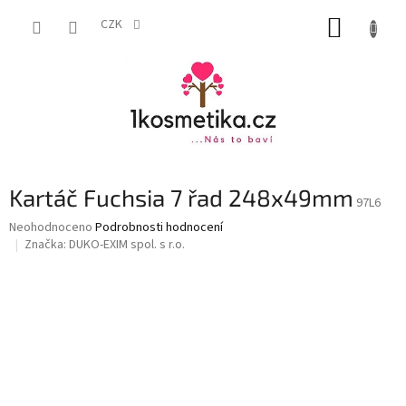
Přejít
NÁKUP
na
CZK
obsah
KOŠÍK
Kartáč Fuchsia 7 řad 248x49mm
97L6
Průměrné
Neohodnoceno
Podrobnosti hodnocení
hodnocení
Značka:
DUKO-EXIM spol. s r.o.
produktu
je
0,0
z
5
hvězdiček.