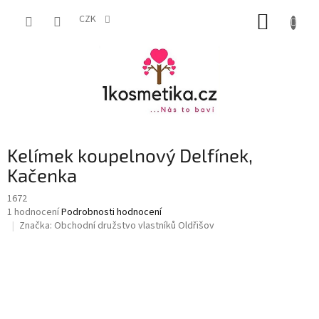
Přejít
NÁKUP
na
CZK
obsah
KOŠÍK
Kelímek koupelnový Delfínek,
Kačenka
1672
Průměrné
1 hodnocení
Podrobnosti hodnocení
hodnocení
Značka:
Obchodní družstvo vlastníků Oldřišov
produktu
je
5,0
z
5
hvězdiček.