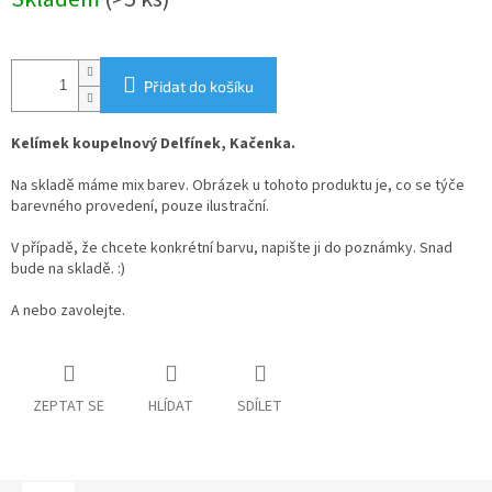
cena:
Přidat do košíku
Kelímek koupelnový Delfínek, Kačenka.
Na skladě máme mix barev. Obrázek u tohoto produktu je, co se týče
barevného provedení, pouze ilustrační.
V případě, že chcete konkrétní barvu, napište ji do poznámky. Snad
bude na skladě. :)
A nebo zavolejte.
ZEPTAT SE
HLÍDAT
SDÍLET