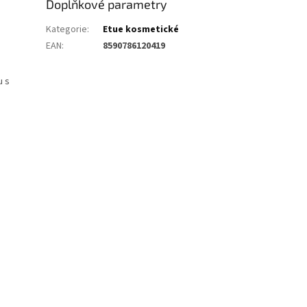
Doplňkové parametry
Kategorie
:
Etue kosmetické
EAN
:
8590786120419
u s