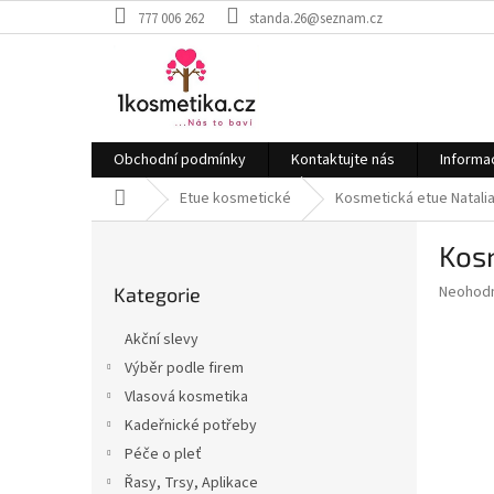
Přejít
777 006 262
standa.26@seznam.cz
na
obsah
Obchodní podmínky
Kontaktujte nás
Informa
Domů
Etue kosmetické
Kosmetická etue Natali
P
Kosm
o
Přeskočit
s
Průměr
Neohod
Kategorie
kategorie
t
hodnoce
r
produkt
Akční slevy
a
je
Výběr podle firem
0,0
n
z
Vlasová kosmetika
n
5
í
Kadeřnické potřeby
hvězdič
p
Péče o pleť
a
Řasy, Trsy, Aplikace