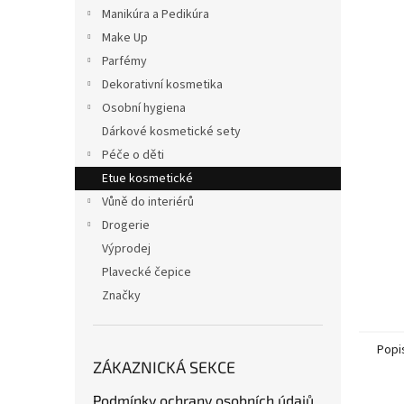
n
Manikúra a Pedikúra
e
Make Up
l
Parfémy
Dekorativní kosmetika
Osobní hygiena
Dárkové kosmetické sety
Péče o děti
Etue kosmetické
Vůně do interiérů
Drogerie
Výprodej
Plavecké čepice
Značky
Popi
ZÁKAZNICKÁ SEKCE
Podmínky ochrany osobních údajů