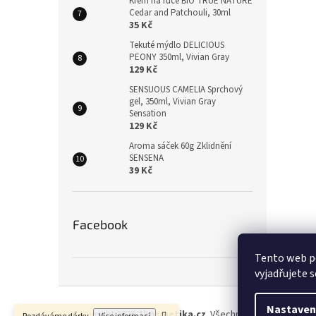
Krém na ruce BIO TRUE NATURE
Cedar and Patchouli, 30ml
35 Kč
Tekuté mýdlo DELICIOUS
PEONY 350ml, Vivian Gray
129 Kč
SENSUOUS CAMELIA Sprchový
gel, 350ml, Vivian Gray
Sensation
129 Kč
Aroma sáček 60g Zklidnění
SENSENA
39 Kč
Facebook
Tento web p
vyjadřujete s
Z
á
Nastaven
Copyright 2026
1kosmetika.cz
. Všechna práva vyhrazen