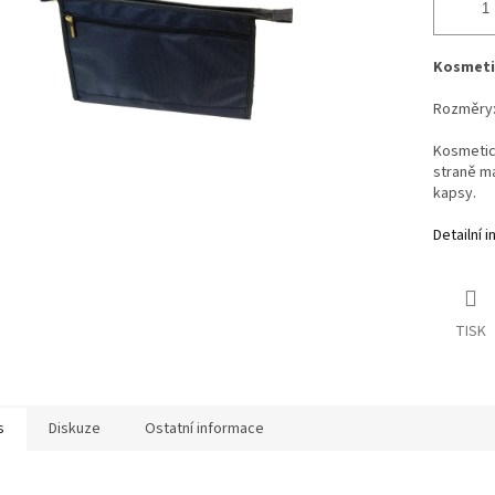
Kosmetic
Rozměry:
Kosmetick
straně má
kapsy.
Detailní 
TISK
s
Diskuze
Ostatní informace