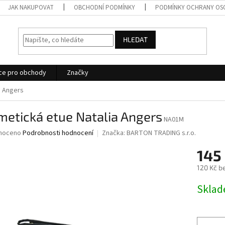
JAK NAKUPOVAT
OBCHODNÍ PODMÍNKY
PODMÍNKY OCHRANY OS
HLEDAT
ce pro obchody
Značky
a Angers
etická etue Natalia Angers
NA01M
né
noceno
Podrobnosti hodnocení
Značka:
BARTON TRADING s.r.o.
ní
145
u
120 Kč b
Měrná
Skla
cena:
ek.