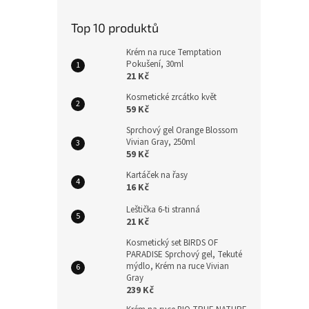
Top 10 produktů
Krém na ruce Temptation
Pokušení, 30ml
21 Kč
Kosmetické zrcátko květ
59 Kč
Sprchový gel Orange Blossom
Vivian Gray, 250ml
59 Kč
Kartáček na řasy
16 Kč
Leštička 6-ti stranná
21 Kč
Kosmetický set BIRDS OF
PARADISE Sprchový gel, Tekuté
mýdlo, Krém na ruce Vivian
Gray
239 Kč