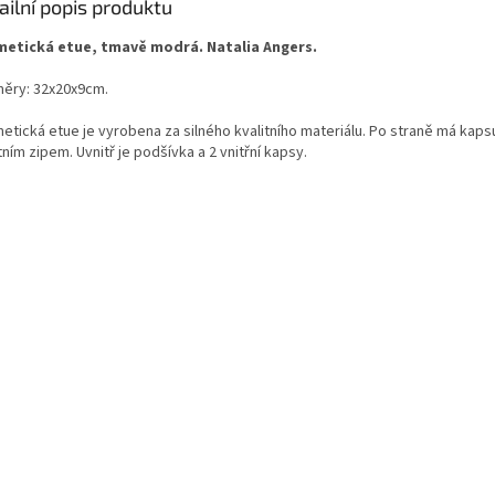
ailní popis produktu
etická etue, tmavě modrá. Natalia Angers.
ěry: 32x20x9cm.
etická etue je vyrobena za silného kvalitního materiálu. Po straně má kaps
tním zipem. Uvnitř je podšívka a 2 vnitřní kapsy.