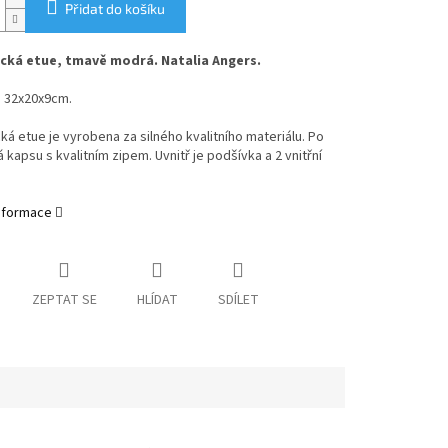
Přidat do košíku
ká etue, tmavě modrá. Natalia Angers.
 32x20x9cm.
á etue je vyrobena za silného kvalitního materiálu. Po
 kapsu s kvalitním zipem. Uvnitř je podšívka a 2 vnitřní
informace
ZEPTAT SE
HLÍDAT
SDÍLET