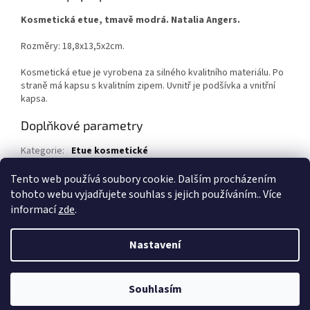
Kosmetická etue, tmavě modrá. Natalia Angers.
Rozměry: 18,8x13,5x2cm.
Kosmetická etue je vyrobena za silného kvalitního materiálu. Po
straně má kapsu s kvalitním zipem. Uvnitř je podšívka a vnitřní
kapsa.
Doplňkové parametry
Kategorie
:
Etue kosmetické
EAN
:
8590786120433
Tento web používá soubory cookie. Dalším procházením
tohoto webu vyjadřujete souhlas s jejich používáním.. Více
Z
informací
zde
.
á
Vytvořil Shoptet
p
Nastavení
a
t
Copyright 2026
1kosmetika.cz
. Všechna práva vyhrazena.
Upravit
í
Souhlasím
nastavení cookies
Rozdáváme dárky
Více informací