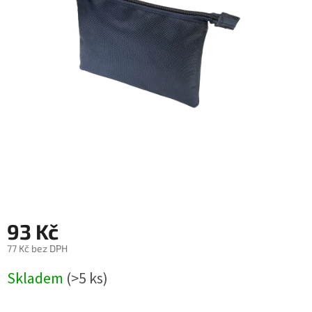
93 Kč
77 Kč bez DPH
Měrná
Skladem
(>5 ks)
cena: