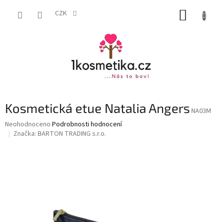
Přejít
NÁKUP
na
CZK
obsah
KOŠÍK
Kosmetická etue Natalia Angers
NA03M
Průměrné
Neohodnoceno
Podrobnosti hodnocení
hodnocení
Značka:
BARTON TRADING s.r.o.
produktu
je
0,0
z
5
hvězdiček.