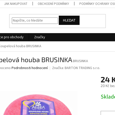
JAK NAKUPOVAT
OBCHODNÍ PODMÍNKY
PODMÍNKY OCHRANY OS
HLEDAT
ce pro obchody
Značky
Koupelová houba BRUSINKA
pelová houba BRUSINKA
BRUSINKA
né
noceno
Podrobnosti hodnocení
Značka:
BARTON TRADING s.r.o.
ní
24 
u
20 Kč be
Měrná
Skla
cena:
ek.