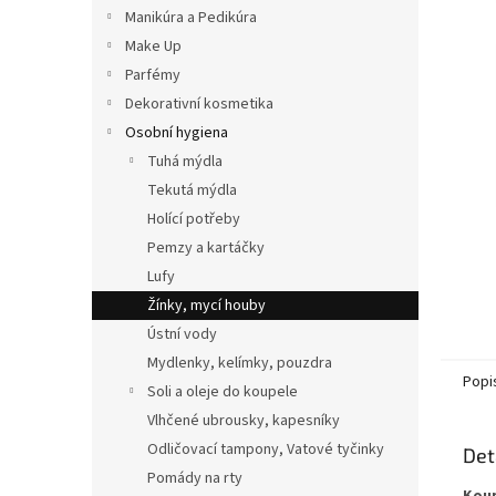
n
Manikúra a Pedikúra
e
Make Up
l
Parfémy
Dekorativní kosmetika
Osobní hygiena
Tuhá mýdla
Tekutá mýdla
Holící potřeby
Pemzy a kartáčky
Lufy
Žínky, mycí houby
Ústní vody
Mydlenky, kelímky, pouzdra
Popi
Soli a oleje do koupele
Vlhčené ubrousky, kapesníky
Odličovací tampony, Vatové tyčinky
Det
Pomády na rty
Koup