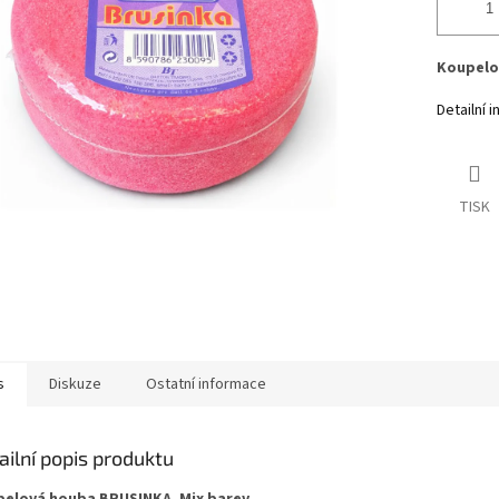
Koupelo
Detailní 
TISK
s
Diskuze
Ostatní informace
ailní popis produktu
elová houba BRUSINKA. Mix barev.