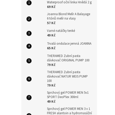
Waterproof oční linka Hnědá 2 g
69 Kč
Joanna Blond Melír A Balayage
6 tónů melír na vlasy
57 Kč
Varné natáčky tenké
49 Kč
Trvalá ondulace jemná JOANNA
65 Kč
THERAMED Zubní pasta
dávkovač ORIGINAL PUMP 100
79 Kč
THERAMED Zubní pasta
dávkovač NATUR WEIS PUMP
100
79 Kč
Sprchový gel POWER MEN 5v1
SPORT DeoPlex 300ml
49 Kč
Sprchový gel POWER MEN 3 v 1
FRESH alantoin a hydromasážní