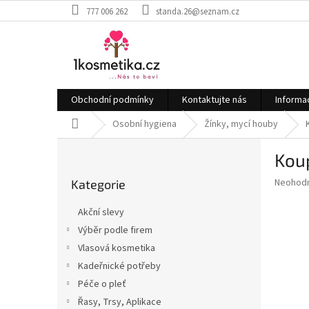
Přejít
777 006 262
standa.26@seznam.cz
na
obsah
Obchodní podmínky
Kontaktujte nás
Informa
Domů
Osobní hygiena
Žínky, mycí houby
P
Kou
o
Přeskočit
s
Průměr
Neohod
Kategorie
kategorie
t
hodnoce
r
produkt
Akční slevy
a
je
Výběr podle firem
0,0
n
z
Vlasová kosmetika
n
5
í
Kadeřnické potřeby
hvězdič
p
Péče o pleť
a
Řasy, Trsy, Aplikace