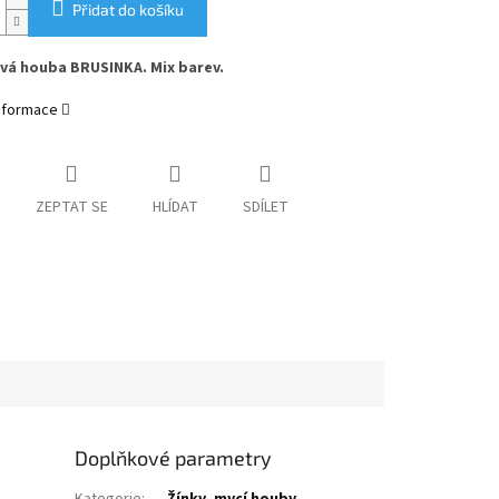
Přidat do košíku
vá houba BRUSINKA. Mix barev.
informace
ZEPTAT SE
HLÍDAT
SDÍLET
Doplňkové parametry
Kategorie
:
Žínky, mycí houby