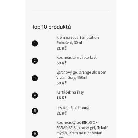
Top 10 produktů
Krém na ruce Temptation
Pokušení, 30ml
21 Kč
Kosmetické zrcátko květ
59 Kč
Sprchový gel Orange Blossom
Vivian Gray, 250ml
59 Kč
Kartáček na řasy
16 Kč
Leštička 6-ti stranná
21 Kč
Kosmetický set BIRDS OF
PARADISE Sprchový gel, Tekuté
mýdlo, Krém na ruce Vivian