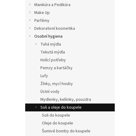
n
Manikúra a Pedikúra
e
Make Up
l
Parfémy
Dekorativní kosmetika
Osobní hygiena
Tuhá mýdla
Tekutá mýdla
Holící potřeby
Pemzy a kartáčky
Lufy
Žínky, mycí houby
Ústní vody
Mydlenky, kelímky, pouzdra
Soli a oleje do koupele
Soli do koupele
Oleje do koupele
Šumivé bomby do koupele