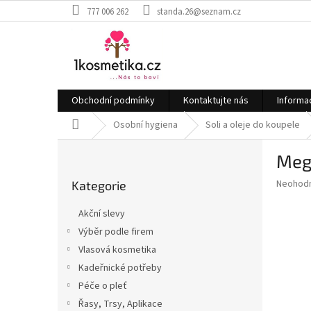
Přejít
777 006 262
standa.26@seznam.cz
na
obsah
Obchodní podmínky
Kontaktujte nás
Informa
Domů
Osobní hygiena
Soli a oleje do koupele
P
Meg
o
Přeskočit
s
Průměr
Neohod
Kategorie
kategorie
t
hodnoce
r
produkt
Akční slevy
a
je
Výběr podle firem
0,0
n
z
Vlasová kosmetika
n
5
í
Kadeřnické potřeby
hvězdič
p
Péče o pleť
a
Řasy, Trsy, Aplikace