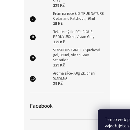
Gray
239 Kč
Krém na ruce BIO TRUE NATURE
Cedar and Patchouli, 30ml
35 Kč
Tekuté mýdlo DELICIOUS
PEONY 350ml, Vivian Gray
129 Kč
SENSUOUS CAMELIA Sprchový
gel, 350ml, Vivian Gray
Sensation
129 Kč
Aroma sáček 60g Zklidnění
SENSENA
39 Kč
Facebook
Tento web p
vyjadřujete s