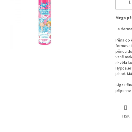
Mega pěn
Je dermat
Pěna do k
formovat 
pěnou do 
vaně malo
skvělá ko
Hypoalerg
jahod. Má
Giga Pěn
příjemné 
TISK