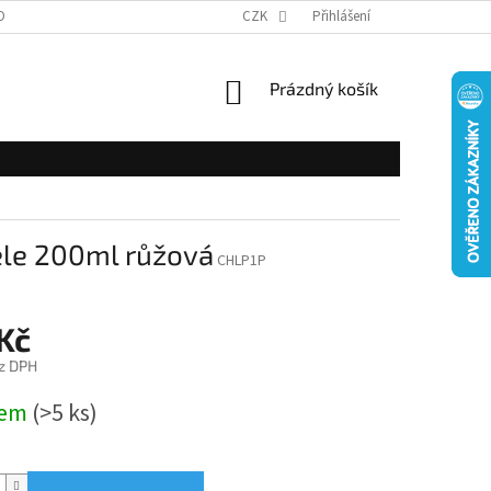
OBNÍCH ÚDAJŮ
CZK
Přihlášení
NÁKUPNÍ
Prázdný košík
KOŠÍK
ele 200ml růžová
CHLP1P
Kč
z DPH
dem
(>5 ks)