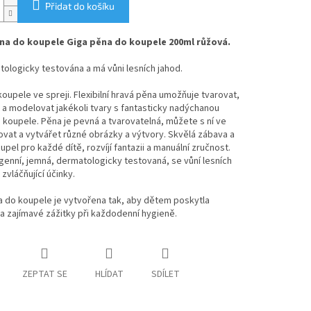
Přidat do košíku
a do koupele Giga pěna do koupele 200ml růžová.
ologicky testována a má vůni lesních jahod.
oupele ve spreji. Flexibilní hravá pěna umožňuje tvarovat,
a modelovat jakékoli tvary s fantasticky nadýchanou
koupele. Pěna je pevná a tvarovatelná, můžete s ní ve
vat a vytvářet různé obrázky a výtvory. Skvělá zábava a
upel pro každé dítě, rozvíjí fantazii a manuální zručnost.
enní, jemná, dermatologicky testovaná, se vůní lesních
 zvláčňující účinky.
a do koupele je vytvořena tak, aby dětem poskytla
a zajímavé zážitky při každodenní hygieně.
ZEPTAT SE
HLÍDAT
SDÍLET