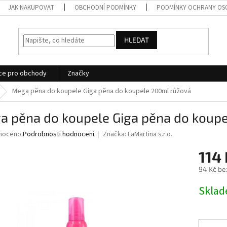
JAK NAKUPOVAT
OBCHODNÍ PODMÍNKY
PODMÍNKY OCHRANY OS
HLEDAT
ce pro obchody
Značky
Mega pěna do koupele Giga pěna do koupele 200ml růžová
a pěna do koupele Giga pěna do koup
né
noceno
Podrobnosti hodnocení
Značka:
LaMartina s.r.o.
ní
114 
u
94 Kč be
Měrná
Skla
cena:
ek.