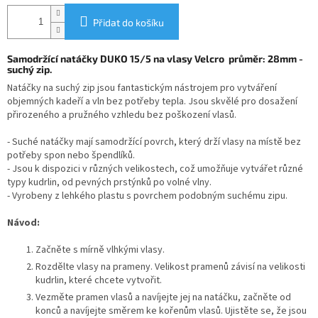
Přidat do košíku
Samodržící natáčky DUKO 15/5 na vlasy Velcro průměr: 28mm -
suchý zip.
Natáčky na suchý zip jsou fantastickým nástrojem pro vytváření
objemných kadeří a vln bez potřeby tepla. Jsou skvělé pro dosažení
přirozeného a pružného vzhledu bez poškození vlasů.
- Suché natáčky mají samodržící povrch, který drží vlasy na místě bez
potřeby spon nebo špendlíků.
- Jsou k dispozici v různých velikostech, což umožňuje vytvářet různé
typy kudrlin, od pevných prstýnků po volné vlny.
- Vyrobeny z lehkého plastu s povrchem podobným suchému zipu.
Návod:
Začněte s mírně vlhkými vlasy.
Rozdělte vlasy na prameny. Velikost pramenů závisí na velikosti
kudrlin, které chcete vytvořit.
Vezměte pramen vlasů a navíjejte jej na natáčku, začněte od
konců a navíjejte směrem ke kořenům vlasů. Ujistěte se, že jsou