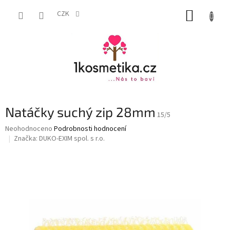
Přejít
NÁKUP
na
CZK
obsah
KOŠÍK
Natáčky suchý zip 28mm
15/5
Průměrné
Neohodnoceno
Podrobnosti hodnocení
hodnocení
Značka:
DUKO-EXIM spol. s r.o.
produktu
je
0,0
z
5
hvězdiček.