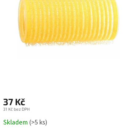
37 Kč
31 Kč bez DPH
Měrná
Skladem
(>5 ks)
cena: