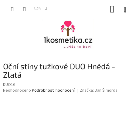
Přejít
NÁKUP
na
CZK
obsah
KOŠÍK
Oční stíny tužkové DUO Hnědá -
Zlatá
DUO16
Průměrné
Neohodnoceno
Podrobnosti hodnocení
Značka:
Dan Šimorda
hodnocení
produktu
je
0,0
z
5
hvězdiček.