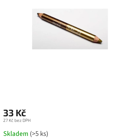
33 Kč
27 Kč bez DPH
Měrná
Skladem
(>5 ks)
cena: