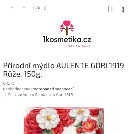
Přejít
NÁKUP
na
CZK
obsah
KOŠÍK
Přírodní mýdlo AULENTE GORI 1919
Růže. 150g.
GR179
Průměrné
Neohodnoceno
Podrobnosti hodnocení
hodnocení
Značka:
Antico Saponificio Gori 1919
produktu
je
0,0
z
5
hvězdiček.