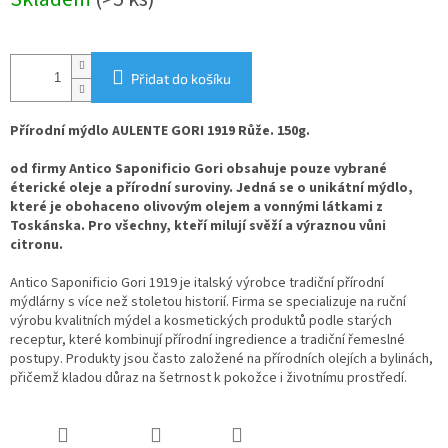
cena:
Přidat do košíku
Přírodní mýdlo AULENTE GORI 1919 Růže. 150g.
od firmy Antico Saponificio Gori obsahuje pouze vybrané
éterické oleje a přírodní suroviny. Jedná se o unikátní mýdlo,
které je obohaceno olivovým olejem a vonnými látkami z
Toskánska. Pro všechny, kteří milují svěží a výraznou vůni
citronu.
Antico Saponificio Gori 1919 je italský výrobce tradiční přírodní
mýdlárny s více než stoletou historií. Firma se specializuje na ruční
výrobu kvalitních mýdel a kosmetických produktů podle starých
receptur, které kombinují přírodní ingredience a tradiční řemeslné
postupy. Produkty jsou často založené na přírodních olejích a bylinách,
přičemž kladou důraz na šetrnost k pokožce i životnímu prostředí.