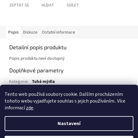
ZEPTAT SE
HLÍDAT
SDÍLET
Popis
Diskuze
Ostatní informace
Detailní popis produktu
Popis produktu není dostupný
Doplňkové parametry
Kategorie
:
Tuhá mýdla
EAN
:
8052109762770
Tento web používá soubory cookie. Dalším procházením
tohoto webu vyjadřujete souhlas s jejich používáním.. Více
Z
informací
zde
.
á
Vytvořil Shoptet
p
Nastavení
a
t
Copyright 2026
1kosmetika.cz
. Všechna práva vyhrazena.
Upravit