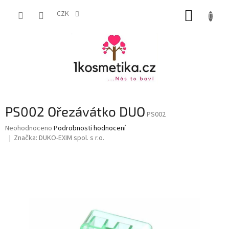
Přejít
NÁKUP
na
CZK
obsah
KOŠÍK
PS002 Ořezávátko DUO
PS002
Průměrné
Neohodnoceno
Podrobnosti hodnocení
hodnocení
Značka:
DUKO-EXIM spol. s r.o.
produktu
je
0,0
z
5
hvězdiček.