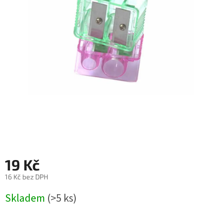
19 Kč
16 Kč bez DPH
Měrná
Skladem
(>5 ks)
cena: