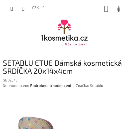
Přejít
NÁKUP
na
CZK
obsah
KOŠÍK
SETABLU ETUE Dámská kosmetická
SRDÍČKA 20x14x4cm
SB02548
Průměrné
Neohodnoceno
Podrobnosti hodnocení
Značka:
Setablu
hodnocení
produktu
je
0,0
z
5
hvězdiček.