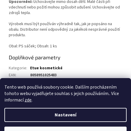
Upozornění:
Uchovávejte mimo dosah dětí. Malé části při
vdechnutí nebo požití mohou způsobit udušení. Uchovávejte od
zdrojů tepla.
Výrobek musí být používán výhradně tak, jak je popsáno na
obalu. Distributor není odpovědný za jakékoli nesprávné použití
produktu.
Obal: PS sáček; Obsah: 1 ks
Doplňkové parametry
Kategorie
:
Etue kosmetické
EAN
:
8058951025483
Položka byla vyprodána…
Tento web používá soubory cookie. Dalším procházením
tohoto webu vyjadřujete souhlas s jejich používáním.. Více
Z
informací
zde
.
á
Vytvořil Shoptet
p
Nastavení
a
t
Copyright 2026
1kosmetika.cz
. Všechna práva vyhrazena.
Upravit