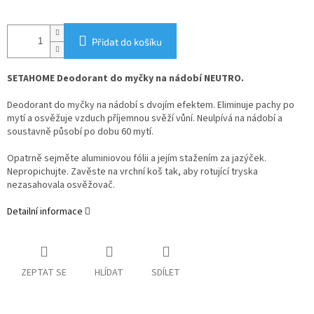
Přidat do košíku
SETAHOME Deodorant do myčky na nádobí NEUTRO.
Deodorant do myčky na nádobí s dvojím efektem. Eliminuje pachy po
mytí a osvěžuje vzduch příjemnou svěží vůní. Neulpívá na nádobí a
soustavně působí po dobu 60 mytí.
Opatrně sejměte aluminiovou fólii a jejím stažením za jazýček.
Nepropichujte. Zavěste na vrchní koš tak, aby rotující tryska
nezasahovala osvěžovač.
Detailní informace
ZEPTAT SE
HLÍDAT
SDÍLET