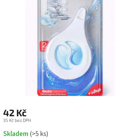
42 Kč
35 Kč bez DPH
Měrná
Skladem
(>5 ks)
cena: