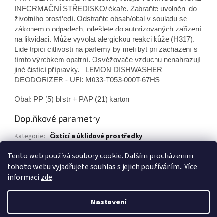
INFORMAČNÍ STŘEDISKO/lékaře. Zabraňte uvolnění do
životního prostředí. Odstraňte obsah/obal v souladu se
zákonem o odpadech, odešlete do autorizovaných zařízení
na likvidaci. Může vyvolat alergickou reakci kůže (H317).
Lidé trpící citlivostí na parfémy by měli být při zacházení s
tímto výrobkem opatrní. Osvěžovače vzduchu nenahrazují
jiné čistící přípravky. LEMON DISHWASHER
DEODORIZER - UFI: M033-T053-000T-67HS
Obal: PP (5) blistr + PAP (21) karton
Doplňkové parametry
Kategorie
:
Čistící a úklidové prostředky
EAN
:
8054794033265
Tento web používá soubory cookie. Dalším procházením
tohoto webu vyjadřujete souhlas s jejich používáním.. Více
Z
informací
zde
.
á
Vytvořil Shoptet
p
Nastavení
a