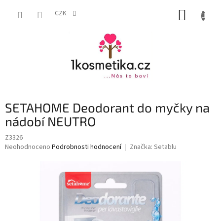
Přejít
NÁKUP
na
CZK
obsah
KOŠÍK
SETAHOME Deodorant do myčky na
nádobí NEUTRO
Z3326
Průměrné
Neohodnoceno
Podrobnosti hodnocení
Značka:
Setablu
hodnocení
produktu
je
0,0
z
5
hvězdiček.