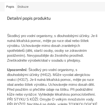
Popis
Diskuze
Detailní popis produktu
Škodlivý pro vodní organismy, s dlouhodobými účinky. Je-li
nutná lékařská pomoc, mějte po ruce obal nebo štítek
výrobku. Uchovávejte mimo dosah zranitelných
spotřebitelů (děti, starší osoby, osoby se zdravotním
postižením). Nevypouštějte do životního prostředí.
Zneškodněte výrobek/obal v souladu s předpisy.
Upozornění:
Škodlivý pro vodní organismy, s
dlouhodobými účinky (H412). Může vyvolat alergickou
reakci (H317). Je-li nutná lékařská pomoc, mějte po ruce
obal anebo štítek výrobku. Uchovávejte mimo dosah dětí.
Před použitím si přečtěte údaje na štítku. Při podráždění
kůže nebo vyrážce: Vyhledejte lékařskou pomoc/ošetření.
PŘI STYKU S KŮŽÍ: Omyjte O velkým množstvím vody.
PŘI POŽITÍ: Necítíte-li se dobře, volejte TOXIKOLOGICKÉ