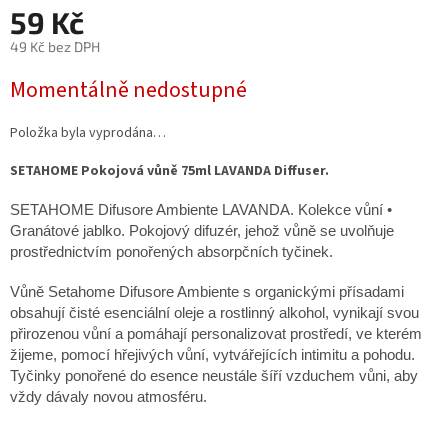
59 Kč
49 Kč bez DPH
Měrná
Momentálně nedostupné
cena:
Položka byla vyprodána…
SETAHOME Pokojová vůně 75ml LAVANDA Diffuser.
SETAHOME Difusore Ambiente LAVANDA. Kolekce vůní •
Granátové jablko. Pokojový difuzér, jehož vůně se uvolňuje
prostřednictvím ponořených absorpčních tyčinek.
Vůně Setahome Difusore Ambiente s organickými přísadami
obsahují čisté esenciální oleje a rostlinný alkohol, vynikají svou
přirozenou vůní a pomáhají personalizovat prostředí, ve kterém
žijeme, pomocí hřejivých vůní, vytvářejících intimitu a pohodu.
Tyčinky ponořené do esence neustále šíří vzduchem vůni, aby
vždy dávaly novou atmosféru.