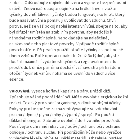
z obalu. Odšroubujte objímku difuzéru a vyjměte bezpečnostní
uzávěr. Znovu našroubujte objímku na hrdlo láhve a vložte
tyčinky dovnitř láhve. Tyčinky budou fungovat jako knot, který
bude nasávat vůni a pomalu ji uvolňovat do vzduchu. Chvíli
potrvá, než se váš pokoj naplní intenzivní vůní. Dbejte na to, aby
byl difuzér umístěn na stabilním povrchu, aby nedošlo k
náhodnému rozlití náplně. Nepokládejte na naleštěné,
nalakované nebo plastové povrchy. V případě rozlití náplně
povrch otřete. Při prvním použití otočte tyčinky asi po hodině
dnem vzhůru. Poté operaci opakujte 2x až 3x týdně, abyste
dosáhli maximální vydatnosti tyčinek a regulovali intenzitu
prostředí: k difúzi parfému dochází vzlínavostí a při každém
otočení tyčinek vzhůru nohama se uvolní do vzduchu více
esence.
VAROVÁNÍ.
Vysoce hořlavá kapalina a páry. Dráždí kůži.
Způsobuje vážné podráždění očí. Může vyvolat alergickou kožní
reakci. Toxický pro vodní organismy, s dlouhodobými účinky.
Pokyny pro bezpečné zacházení: Vyvarujte se vdechování
prachu / dýmu / plynu / mlhy / výparů / sprejů. Po použití
důkladně omyjte. Zabraňte uvolnění do životního prostředí.
Používejte ochranné rukavice / oděv / ochranu očí / ochranu
obličeje / ochranu sluchu. Při podráždění kůže nebo vyrážce:
vyhledejte lékaře. Sbírejte uniklý materiál. Obsahuje: parfém.