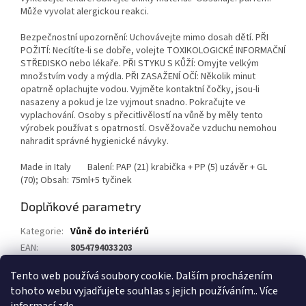
Může vyvolat alergickou reakci.
Bezpečnostní upozornění: Uchovávejte mimo dosah dětí. PŘI
POŽITÍ: Necítíte-li se dobře, volejte TOXIKOLOGICKÉ INFORMAČNÍ
STŘEDISKO nebo lékaře. PŘI STYKU S KŮŽÍ: Omyjte velkým
množstvím vody a mýdla. PŘI ZASAŽENÍ OČÍ: Několik minut
opatrně oplachujte vodou. Vyjměte kontaktní čočky, jsou-li
nasazeny a pokud je lze vyjmout snadno. Pokračujte ve
vyplachování. Osoby s přecitlivělostí na vůně by měly tento
výrobek používat s opatrností. Osvěžovače vzduchu nemohou
nahradit správné hygienické návyky.
Made in Italy Balení: PAP (21) krabička + PP (5) uzávěr + GL
(70); Obsah: 75ml+5 tyčinek
Doplňkové parametry
Kategorie
:
Vůně do interiérů
EAN
:
8054794033203
Položka byla vyprodána…
Tento web používá soubory cookie. Dalším procházením
tohoto webu vyjadřujete souhlas s jejich používáním.. Více
Z