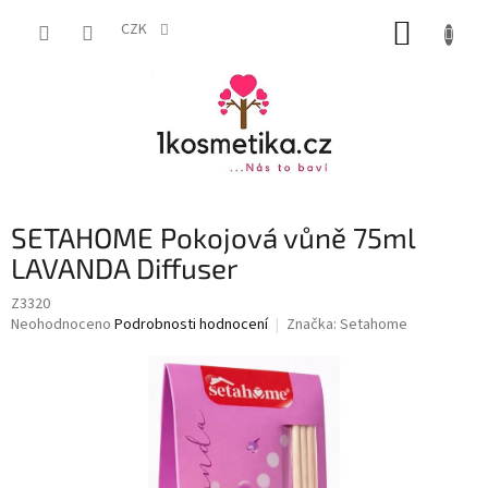
Přejít
NÁKUP
na
CZK
obsah
KOŠÍK
SETAHOME Pokojová vůně 75ml
LAVANDA Diffuser
Z3320
Průměrné
Neohodnoceno
Podrobnosti hodnocení
Značka:
Setahome
hodnocení
produktu
je
0,0
z
5
hvězdiček.