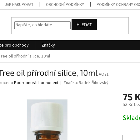
JAK NAKUPOVAT
OBCHODNÍ PODMÍNKY
PODMÍNKY OCHRANY OS
HLEDAT
ce pro obchody
Značky
ree oil přírodní silice, 10ml
Tree oil přírodní silice, 10ml
AO71
né
noceno
Podrobnosti hodnocení
Značka:
Radek Řihovský
ní
75 
u
62 Kč be
Měrná
Skla
cena:
ek.