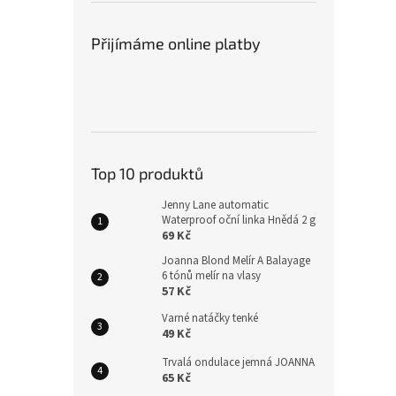
Přijímáme online platby
Top 10 produktů
Jenny Lane automatic
Waterproof oční linka Hnědá 2 g
69 Kč
Joanna Blond Melír A Balayage
6 tónů melír na vlasy
57 Kč
Varné natáčky tenké
49 Kč
Trvalá ondulace jemná JOANNA
65 Kč