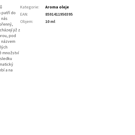
tů
Kategorie
:
Aroma oleje
 patří do
EAN
:
8591411950395
u nás
Objem
:
10 ml
ořenný,
házejí již z
ůrou, pod
ým názvem
alých
lé množství
ůsledku
omatický
ebí a na