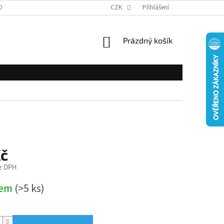
OBNÍCH ÚDAJŮ
CZK
Přihlášení
NÁKUPNÍ
Prázdný košík
KOŠÍK
Kč
z DPH
dem
(>5 ks)