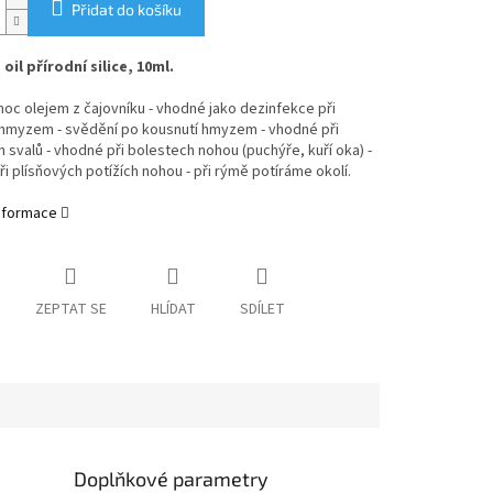
Přidat do košíku
oil přírodní silice, 10ml.
oc olejem z čajovníku - vhodné jako dezinfekce při
 hmyzem - svědění po kousnutí hmyzem - vhodné při
 svalů - vhodné při bolestech nohou (puchýře, kuří oka) -
i plísňových potížích nohou - při rýmě potíráme okolí.
informace
ZEPTAT SE
HLÍDAT
SDÍLET
Doplňkové parametry