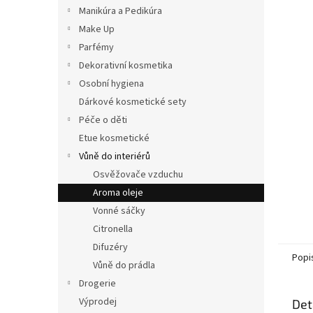
n
Manikúra a Pedikúra
e
Make Up
l
Parfémy
Dekorativní kosmetika
Osobní hygiena
Dárkové kosmetické sety
Péče o děti
Etue kosmetické
Vůně do interiérů
Osvěžovače vzduchu
Aroma oleje
Vonné sáčky
Citronella
Difuzéry
Popi
Vůně do prádla
Drogerie
Výprodej
Det