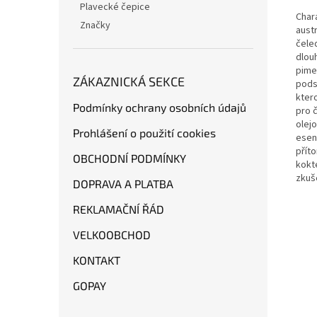
Plavecké čepice
Chara
Značky
aust
čeled
dlou
pimen
ZÁKAZNICKÁ SEKCE
pods
kter
Podmínky ochrany osobních údajů
pro č
olejo
Prohlášení o použití cookies
esen
přít
OBCHODNÍ PODMÍNKY
kokte
zkuš
DOPRAVA A PLATBA
REKLAMAČNÍ ŘÁD
VELKOOBCHOD
KONTAKT
GOPAY