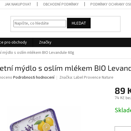
JAK NAKUPOVAT
OBCHODNÍ PODMÍNKY
PODMÍNKY OCHRANY OS
HLEDAT
ce pro obchody
Značky
ní mýdlo s oslím mlékem BIO Levandule 60g
letní mýdlo s oslím mlékem BIO Levan
né
noceno
Podrobnosti hodnocení
Značka:
Label Provence Nature
ní
89 
u
74 Kč be
Měrná
Skla
cena:
ek.