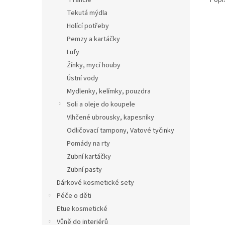
Francie
Tekutá mýdla
Holící potřeby
Pemzy a kartáčky
Lufy
Žínky, mycí houby
Ústní vody
Mydlenky, kelímky, pouzdra
Soli a oleje do koupele
Vlhčené ubrousky, kapesníky
Odličovací tampony, Vatové tyčinky
Pomády na rty
Zubní kartáčky
Zubní pasty
Dárkové kosmetické sety
Péče o děti
Etue kosmetické
Vůně do interiérů