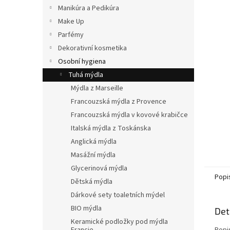
n
Manikúra a Pedikúra
e
Make Up
l
Parfémy
Dekorativní kosmetika
Osobní hygiena
Tuhá mýdla
Mýdla z Marseille
Francouzská mýdla z Provence
Francouzská mýdla v kovové krabičce
Italská mýdla z Toskánska
Anglická mýdla
Masážní mýdla
Glycerinová mýdla
Popi
Dětská mýdla
Dárkové sety toaletních mýdel
BIO mýdla
Det
Keramické podložky pod mýdla
Popi