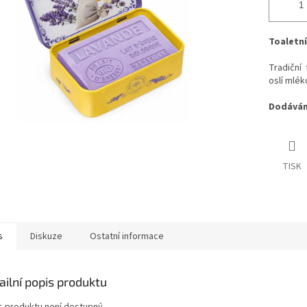
Toaletní
Tradiční 
oslí mlé
Dodáváme
TISK
s
Diskuze
Ostatní informace
ailní popis produktu
s produktu není dostupný