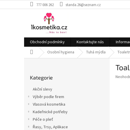
Přejít
777 006 262
standa.26@seznam.cz
na
obsah
Obchodní podmínky
Kontaktujte nás
Informa
Domů
Osobní hygiena
Tuhá mýdla
Toalet
P
Toa
o
Přeskočit
s
Průměr
Neohod
Kategorie
kategorie
t
hodnoce
r
produkt
Akční slevy
a
je
Výběr podle firem
0,0
n
z
Vlasová kosmetika
n
5
í
Kadeřnické potřeby
hvězdič
p
Péče o pleť
a
Řasy, Trsy, Aplikace