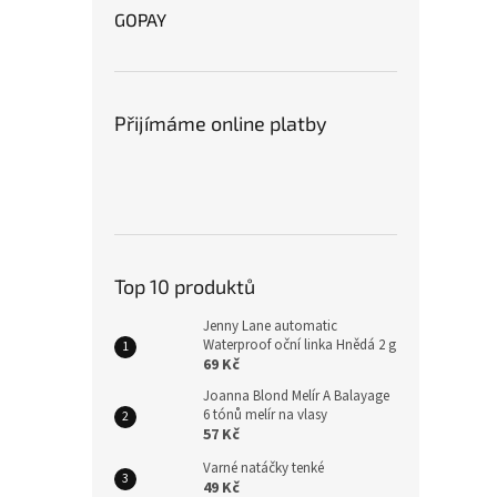
GOPAY
Přijímáme online platby
Top 10 produktů
Jenny Lane automatic
Waterproof oční linka Hnědá 2 g
69 Kč
Joanna Blond Melír A Balayage
6 tónů melír na vlasy
57 Kč
Varné natáčky tenké
49 Kč