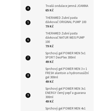
Trvalá ondulace jemná JOANNA
65 Kč
THERAMED Zubní pasta
dávkovač ORIGINAL PUMP 100
79 Kč
THERAMED Zubní pasta
dávkovač NATUR WEIS PUMP
100
79 Kč
Sprchový gel POWER MEN 5v1
SPORT DeoPlex 300ml
49 Kč
Sprchový gel POWER MEN 3 v 1
FRESH alantoin a hydromasážní
gel 300ml
49 Kč
Sprchový gel POWER MEN 3v1
ENERGY černý pepř a guarana
300ml
49 Kč
Sprchový gel POWER MEN 4v1