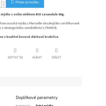
Přidat do košíku
 mýdlo s oslím mlékem BIO Levandule 60g.
francouzská mýdla z Marseille obsahují Bio certifikované
ko z ekologického zemědělství z FRANCIE.
 v kvalitní kovové dárkové krabičce.
ZEPTAT SE
HLÍDAT
SDÍLET
Doplňkové parametry
Kategorie
:
Tuhá mýdla