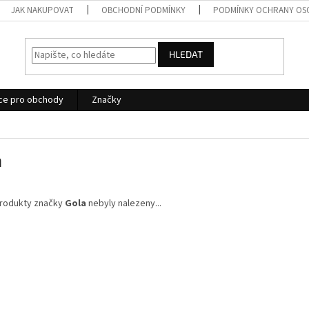
JAK NAKUPOVAT
OBCHODNÍ PODMÍNKY
PODMÍNKY OCHRANY OS
HLEDAT
ce pro obchody
Značky
a
rodukty značky
Gola
nebyly nalezeny...