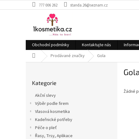
Přejít
777 006 262
standa.26@seznam.cz
na
obsah
Obchodní podmínky
Kontaktujte nás
Informa
Domů
Prodávané značky
Gola
P
Gol
o
Přeskočit
s
Kategorie
kategorie
t
Žádné p
r
Akční slevy
a
Výběr podle firem
n
Vlasová kosmetika
n
í
Kadeřnické potřeby
p
Péče o pleť
a
Řasy, Trsy, Aplikace