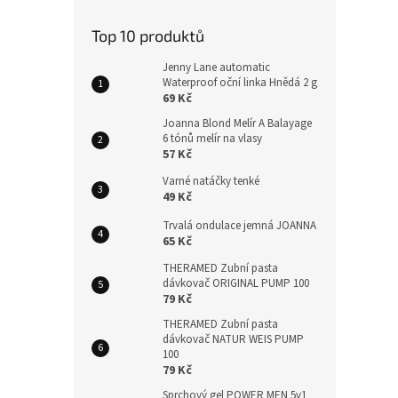
Top 10 produktů
Jenny Lane automatic
Waterproof oční linka Hnědá 2 g
69 Kč
Joanna Blond Melír A Balayage
6 tónů melír na vlasy
57 Kč
Varné natáčky tenké
49 Kč
Trvalá ondulace jemná JOANNA
65 Kč
THERAMED Zubní pasta
dávkovač ORIGINAL PUMP 100
79 Kč
THERAMED Zubní pasta
dávkovač NATUR WEIS PUMP
100
79 Kč
Sprchový gel POWER MEN 5v1