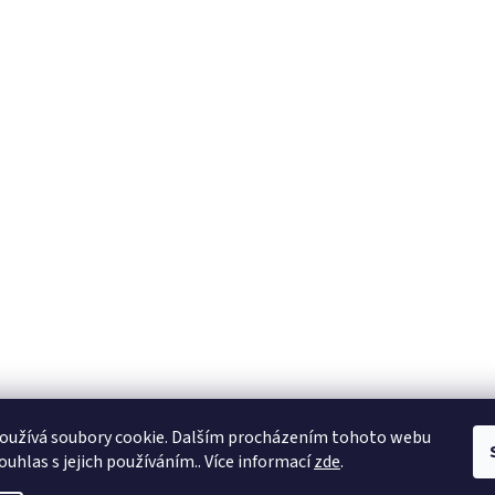
oužívá soubory cookie. Dalším procházením tohoto webu
ouhlas s jejich používáním.. Více informací
zde
.