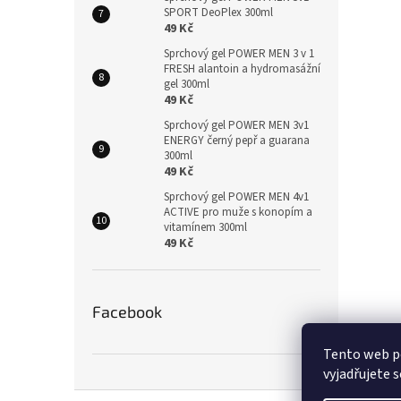
SPORT DeoPlex 300ml
49 Kč
Sprchový gel POWER MEN 3 v 1
FRESH alantoin a hydromasážní
gel 300ml
49 Kč
Sprchový gel POWER MEN 3v1
ENERGY černý pepř a guarana
300ml
49 Kč
Sprchový gel POWER MEN 4v1
ACTIVE pro muže s konopím a
vitamínem 300ml
49 Kč
Facebook
Tento web p
vyjadřujete s
Z