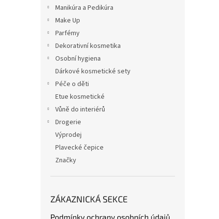
n
Manikúra a Pedikúra
e
Make Up
l
Parfémy
Dekorativní kosmetika
Osobní hygiena
Dárkové kosmetické sety
Péče o děti
Etue kosmetické
Vůně do interiérů
Drogerie
Výprodej
Plavecké čepice
Značky
ZÁKAZNICKÁ SEKCE
Podmínky ochrany osobních údajů