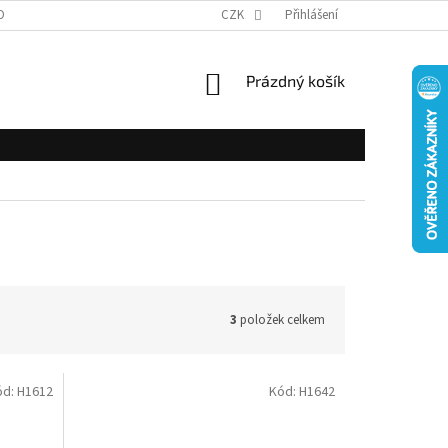
OBNÍCH ÚDAJŮ
CZK
Přihlášení
NÁKUPNÍ
Prázdný košík
KOŠÍK
3
položek celkem
ód:
H1612
Kód:
H1642