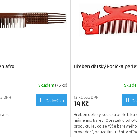
n afro
Hřeben dětský kočička perle
Skladem
(>5 ks)
Sklad
ez DPH
12 Kč bez DPH
Do košíku
Do
14 Kč
 afro
Hřeben dětský kočička perleť. Na 
máme mix barev. Obrázek u tohot
produktu je, co se týče barevného
provedení, pouze ilustrační. V pří