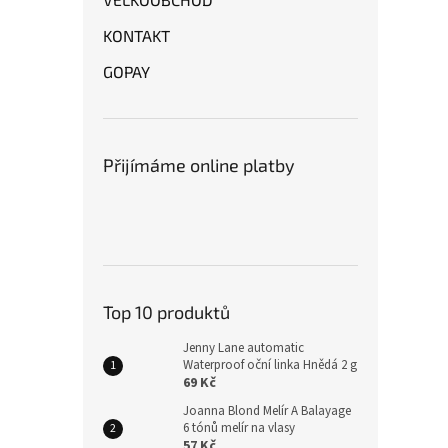
KONTAKT
GOPAY
Přijímáme online platby
Top 10 produktů
Jenny Lane automatic
Waterproof oční linka Hnědá 2 g
69 Kč
Joanna Blond Melír A Balayage
6 tónů melír na vlasy
57 Kč