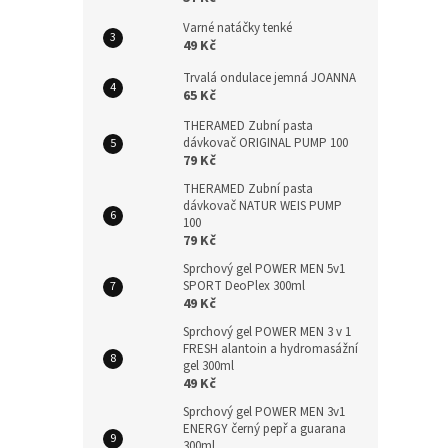
Varné natáčky tenké
49 Kč
Trvalá ondulace jemná JOANNA
65 Kč
THERAMED Zubní pasta
dávkovač ORIGINAL PUMP 100
79 Kč
THERAMED Zubní pasta
dávkovač NATUR WEIS PUMP
100
79 Kč
Sprchový gel POWER MEN 5v1
SPORT DeoPlex 300ml
49 Kč
Sprchový gel POWER MEN 3 v 1
FRESH alantoin a hydromasážní
gel 300ml
49 Kč
Sprchový gel POWER MEN 3v1
ENERGY černý pepř a guarana
300ml