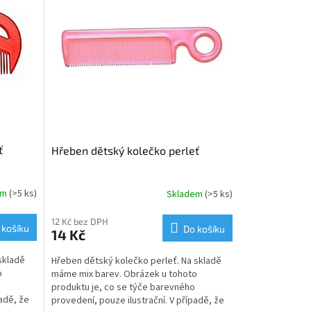
ť
Hřeben dětský kolečko perleť
em
(>5 ks)
Skladem
(>5 ks)
12 Kč bez DPH
 košíku
Do košíku
14 Kč
skladě
Hřeben dětský kolečko perleť. Na skladě
o
máme mix barev. Obrázek u tohoto
produktu je, co se týče barevného
padě, že
provedení, pouze ilustrační. V případě, že