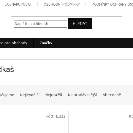
JAK NAKUPOVAT
OBCHODNÍ PODMÍNKY
PODMÍNKY OCHRANY OS
HLEDAT
ce pro obchody
Značky
dkaš
učujeme
Nejlevnější
Nejdražší
Nejprodávanější
Abecedně
Kód:
H1222
K