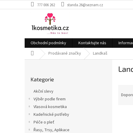
Přejít
777 006 262
standa.26@seznam.cz
na
obsah
Obchodní podmínky
Kontaktujte nás
Informa
Domů
Prodávané značky
Landkaš
P
Lan
o
Přeskočit
s
Kategorie
kategorie
t
Ř
r
Akční slevy
a
a
Dopor
Výběr podle firem
z
n
Vlasová kosmetika
e
n
V
n
í
Kadeřnické potřeby
ý
í
p
Péče o pleť
p
p
a
Řasy, Trsy, Aplikace