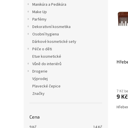
i
r
n
Manikúra a Pedikúra
s
o
e
Make Up
p
d
l
r
u
Parfémy
o
k
Dekorativní kosmetika
d
t
Osobní hygiena
u
ů
Dárkové kosmetické sety
k
Péče o děti
t
ů
Etue kosmetické
Hřebe
Vůně do interiérů
Drogerie
Výprodej
Plavecké čepice
7 Kč b
Značky
9 Kč
Hřeben
Cena
9
Kč
14
Kč