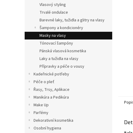
n
Vlasový styling
e
Trvalé ondulace
l
Barevné laky, tužidla a glitry na vlasy
Šampony a kondicionéry
Masky na vlasy
Tónovací šampóny
Pánská vlasová kosmetika
Laky a tužidla na vlasy
Přípravky a péče o vousy
Kadeřnické potřeby
Péče o pleť
Řasy, Trsy, Aplikace
Manikúra a Pedikúra
Popi
Make Up
Parfémy
Dekorativní kosmetika
Det
Osobní hygiena
Balz