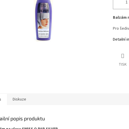
Balzám n
Pro šediv
Detailní 
TISK
s
Diskuze
ailní popis produktu
ám na vlasy SWISS O PAR SILVER.