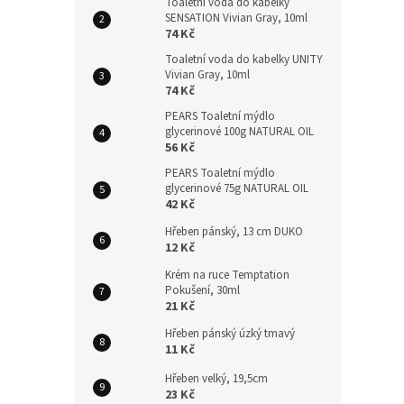
Toaletní voda do kabelky
SENSATION Vivian Gray, 10ml
74 Kč
Toaletní voda do kabelky UNITY
Vivian Gray, 10ml
74 Kč
PEARS Toaletní mýdlo
glycerinové 100g NATURAL OIL
56 Kč
PEARS Toaletní mýdlo
glycerinové 75g NATURAL OIL
42 Kč
Hřeben pánský, 13 cm DUKO
12 Kč
Krém na ruce Temptation
Pokušení, 30ml
21 Kč
Hřeben pánský úzký tmavý
11 Kč
Hřeben velký, 19,5cm
23 Kč