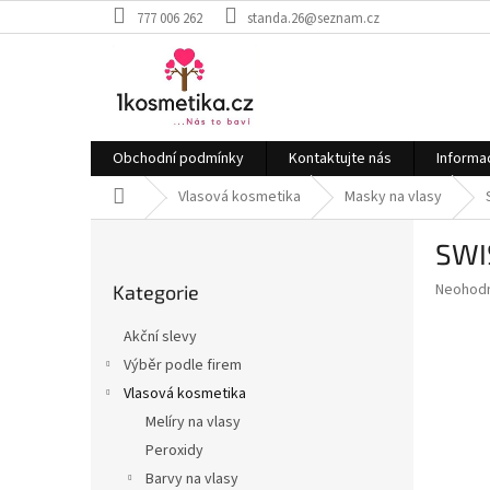
Přejít
777 006 262
standa.26@seznam.cz
na
obsah
Obchodní podmínky
Kontaktujte nás
Informa
Domů
Vlasová kosmetika
Masky na vlasy
P
SWI
o
Přeskočit
s
Průměr
Neohod
Kategorie
kategorie
t
hodnoce
r
produkt
Akční slevy
a
je
Výběr podle firem
0,0
n
z
Vlasová kosmetika
n
5
í
Melíry na vlasy
hvězdič
p
Peroxidy
a
Barvy na vlasy