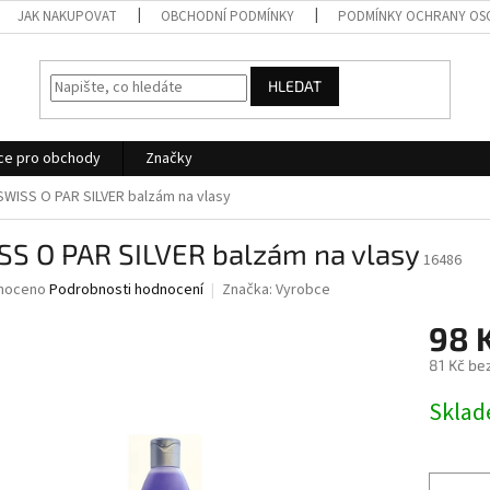
JAK NAKUPOVAT
OBCHODNÍ PODMÍNKY
PODMÍNKY OCHRANY OS
HLEDAT
ce pro obchody
Značky
SWISS O PAR SILVER balzám na vlasy
SS O PAR SILVER balzám na vlasy
16486
né
noceno
Podrobnosti hodnocení
Značka:
Vyrobce
ní
98 
u
81 Kč be
Měrná
Skla
cena:
ek.