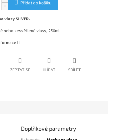
Přidat do košíku
a vlasy SILVER.
é nebo zesvětlené vlasy, 250ml.
informace
ZEPTAT SE
HLÍDAT
SDÍLET
Doplňkové parametry
Kategorie
:
Masky na vlasy