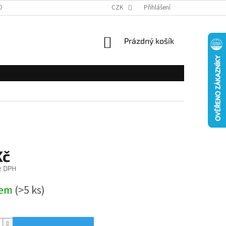
OBNÍCH ÚDAJŮ
CZK
Přihlášení
NÁKUPNÍ
Prázdný košík
KOŠÍK
Kč
z DPH
dem
(>5 ks)