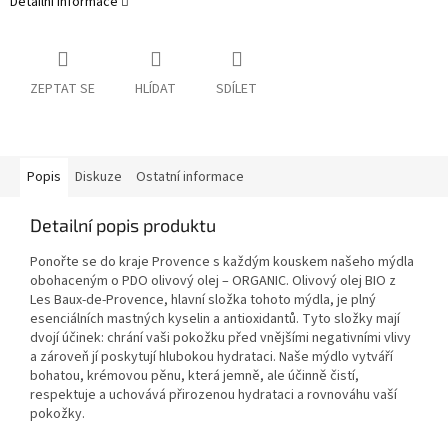
Detailní informace
ZEPTAT SE
HLÍDAT
SDÍLET
Popis
Diskuze
Ostatní informace
Detailní popis produktu
Ponořte se do kraje Provence s každým kouskem našeho mýdla
obohaceným o PDO olivový olej – ORGANIC. Olivový olej BIO z
Les Baux-de-Provence, hlavní složka tohoto mýdla, je plný
esenciálních mastných kyselin a antioxidantů. Tyto složky mají
dvojí účinek: chrání vaši pokožku před vnějšími negativními vlivy
a zároveň jí poskytují hlubokou hydrataci.
Naše mýdlo vytváří
bohatou, krémovou pěnu, která jemně, ale účinně čistí,
respektuje a uchovává přirozenou hydrataci a rovnováhu vaší
pokožky.