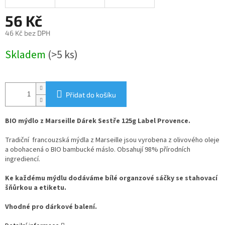
56 Kč
46 Kč bez DPH
Měrná
Skladem
(>5 ks)
cena:
Přidat do košíku
BIO mýdlo z Marseille Dárek Sestře 125g Label Provence.
Tradiční francouzská mýdla z Marseille jsou vyrobena z olivového oleje
a obohacená o BIO bambucké máslo. Obsahují 98% přírodních
ingrediencí.
Ke každému mýdlu dodáváme bílé organzové sáčky se stahovací
šňůrkou a etiketu.
Vhodné pro dárkové balení.