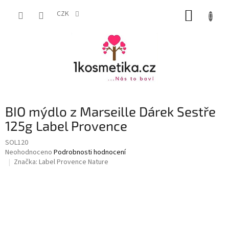
Přejít
NÁKUP
na
CZK
obsah
KOŠÍK
BIO mýdlo z Marseille Dárek Sestře
125g Label Provence
SOL120
Průměrné
Neohodnoceno
Podrobnosti hodnocení
hodnocení
Značka:
Label Provence Nature
produktu
je
0,0
z
5
hvězdiček.