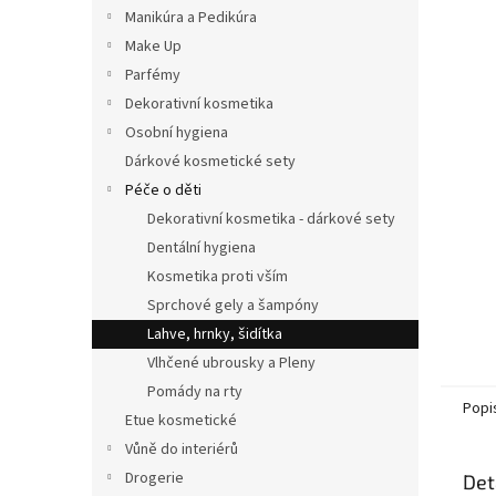
n
Manikúra a Pedikúra
e
Make Up
l
Parfémy
Dekorativní kosmetika
Osobní hygiena
Dárkové kosmetické sety
Péče o děti
Dekorativní kosmetika - dárkové sety
Dentální hygiena
Kosmetika proti vším
Sprchové gely a šampóny
Lahve, hrnky, šidítka
Vlhčené ubrousky a Pleny
Pomády na rty
Popi
Etue kosmetické
Vůně do interiérů
Drogerie
Det