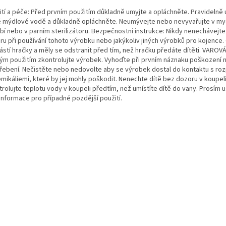
ití a péče: Před prvním použitím důkladně umyjte a opláchněte. Pravidelně
é mýdlové vodě a důkladně opláchněte. Neumývejte nebo nevyvařujte v my
bí nebo v parním sterilizátoru. Bezpečnostní instrukce: Nikdy nenechávejte
ru při používání tohoto výrobku nebo jakýkoliv jiných výrobků pro kojence.
ástí hračky a měly se odstranit před tím, než hračku předáte dítěti. VAROVÁ
ým použitím zkontrolujte výrobek. Vyhoďte při prvním náznaku poškození 
řebení. Nečistěte nebo nedovolte aby se výrobek dostal do kontaktu s ro
emikáliemi, které by jej mohly poškodit. Nenechte dítě bez dozoru v koupeli
trolujte teplotu vody v koupeli předtím, než umístíte dítě do vany. Prosím 
 informace pro případné pozdější použití.