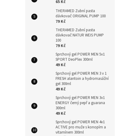
65 Kč
THERAMED Zubní pasta
dávkovač ORIGINAL PUMP 100
79 Kč
THERAMED Zubní pasta
dávkovač NATUR WEIS PUMP
100
79 Kč
Sprchový gel POWER MEN 5v1
SPORT DeoPlex 300ml
49 Kč
Sprchový gel POWER MEN 3 v 1
FRESH alantoin a hydromasážní
gel 300ml
49 Kč
Sprchový gel POWER MEN 3v1
ENERGY černý pepř a guarana
300ml
49 Kč
Sprchový gel POWER MEN 4v1
ACTIVE pro muže s konopím a
vitamínem 300ml