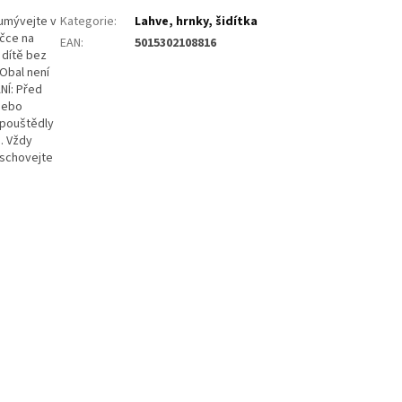
 umývejte v
Kategorie
:
Lahve, hrnky, šidítka
čce na
EAN
:
5015302108816
 dítě bez
 Obal není
NÍ: Před
nebo
zpouštědly
. Vždy
uschovejte