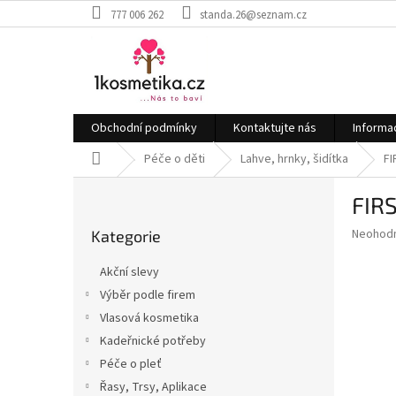
Přejít
777 006 262
standa.26@seznam.cz
na
obsah
Obchodní podmínky
Kontaktujte nás
Informa
Domů
Péče o děti
Lahve, hrnky, šidítka
FI
P
FIRS
o
Přeskočit
s
Průměr
Neohod
Kategorie
kategorie
t
hodnoce
r
produkt
Akční slevy
a
je
Výběr podle firem
0,0
n
z
Vlasová kosmetika
n
5
í
Kadeřnické potřeby
hvězdič
p
Péče o pleť
a
Řasy, Trsy, Aplikace