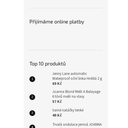
Přijímáme online platby
Top 10 produktů
Jenny Lane automatic
Waterproof oční linka Hnědá 2 g
69 Kč
Joanna Blond Melír A Balayage
6 tónů melír na vlasy
57 Kč
Varné natáčky tenké
49 Kč
Trvalá ondulace jemná JOANNA