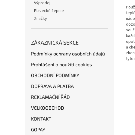
Výprodej
Použ
Plavecké čepice
tepl
Značky
nádo
dozo
souč
každ
opot
ZÁKAZNICKÁ SEKCE
a ch
zkon
Podmínky ochrany osobních údajů
tyto
Prohlášení o použití cookies
OBCHODNÍ PODMÍNKY
DOPRAVA A PLATBA
REKLAMAČNÍ ŘÁD
VELKOOBCHOD
KONTAKT
GOPAY