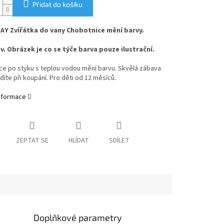
Přidat do košíku
AY Zvířátka do vany Chobotnice mění barvy.
v. Obrázek je co se týče barva pouze ilustrační.
ce po styku s teplou vodou mění barvu. Skvělá zábava
díte při koupání. Pro děti od 12 měsíců.
informace
ZEPTAT SE
HLÍDAT
SDÍLET
Doplňkové parametry