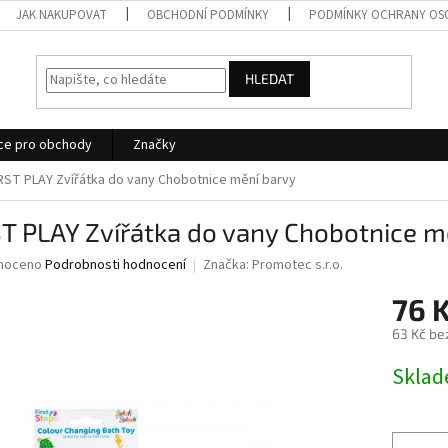
JAK NAKUPOVAT
OBCHODNÍ PODMÍNKY
PODMÍNKY OCHRANY OS
HLEDAT
ce pro obchody
Značky
RST PLAY Zvířátka do vany Chobotnice mění barvy
T PLAY Zvířátka do vany Chobotnice m
né
noceno
Podrobnosti hodnocení
Značka:
Promotec s.r.o.
ní
76 
u
63 Kč be
Měrná
Skla
cena:
ek.