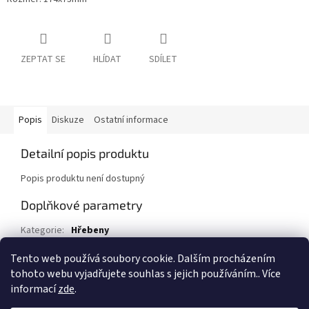
ZEPTAT SE
HLÍDAT
SDÍLET
Popis
Diskuze
Ostatní informace
Detailní popis produktu
Popis produktu není dostupný
Doplňkové parametry
Kategorie
:
Hřebeny
EAN
:
8594019901967
Tento web používá soubory cookie. Dalším procházením
tohoto webu vyjadřujete souhlas s jejich používáním.. Více
Z
informací
zde
.
á