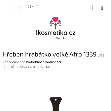
Přejít
NÁKUP
na
CZK
obsah
KOŠÍK
Hřeben hrabátko velké Afro 1339
1339
Průměrné
Neohodnoceno
Podrobnosti hodnocení
hodnocení
Značka:
DUKO-EXIM spol. s r.o.
produktu
je
0,0
z
5
hvězdiček.