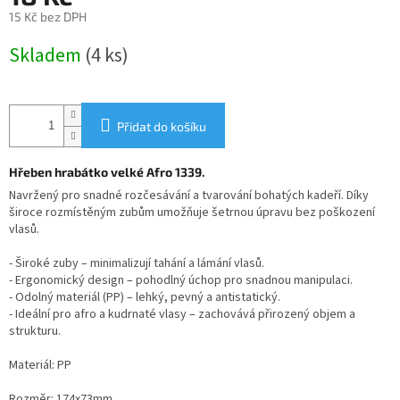
15 Kč bez DPH
Měrná
Skladem
(4 ks)
cena:
Přidat do košíku
Hřeben hrabátko velké Afro 1339.
Navržený pro snadné
rozčesávání
a tvarování bohatých kadeří. Díky
široce rozmístěným zubům umožňuje šetrnou úpravu bez poškození
vlasů.
- Široké zuby – minimalizují tahání a lámání vlasů.
- Ergonomický design – pohodlný úchop pro snadnou manipulaci.
- Odolný materiál (PP) – lehký, pevný a antistatický.
- Ideální pro afro a kudrnaté vlasy – zachovává přirozený objem a
strukturu.
Materiál: PP
Rozměr: 174x73mm