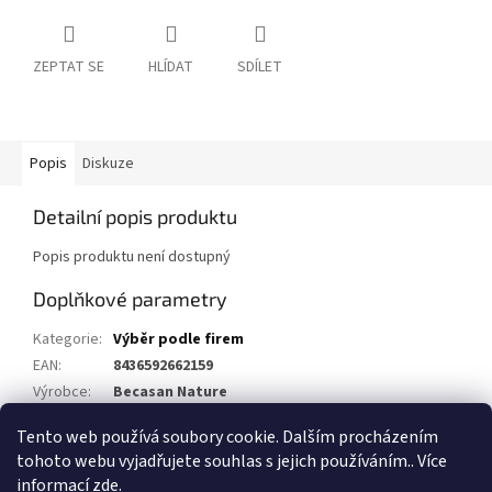
ZEPTAT SE
HLÍDAT
SDÍLET
Popis
Diskuze
Detailní popis produktu
Popis produktu není dostupný
Doplňkové parametry
Kategorie
:
Výběr podle firem
EAN
:
8436592662159
Výrobce
:
Becasan Nature
Objem
:
500ml
Tento web používá soubory cookie. Dalším procházením
tohoto webu vyjadřujete souhlas s jejich používáním.. Více
Z
informací
zde
.