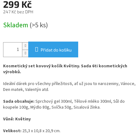
299 Kč
247 Kč bez DPH
Měrná
Skladem
(>5 ks)
cena:
Přidat do košíku
Kosmetický set kovový košík Květiny. Sada 6ti kosmetických
výrobků.
Ideální dárek pro všechny příležitosti, ať už jsou to narozeniny, Vánoce,
Den matek, Valentýn atd.
Sada obsahuje:
Sprchový gel 300ml, Tělové mléko 300ml, Sůl do
koupele 100g, Mýdlo 80g, Svíčka 50g, Sisalová žínka.
Vůně: Květiny
Velikost:
25,3 x 10,8 x 20,9 cm.