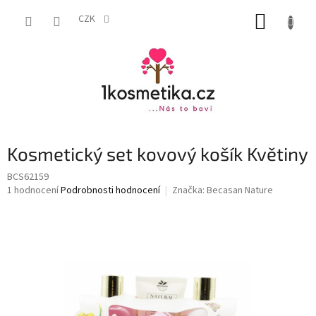
Přejít
NÁKUP
na
CZK
obsah
KOŠÍK
Kosmetický set kovový košík Květiny
BCS62159
Průměrné
1 hodnocení
Podrobnosti hodnocení
Značka:
Becasan Nature
hodnocení
produktu
je
4,0
z
5
hvězdiček.