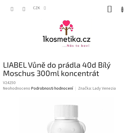
Přejít
NÁKUP
na
CZK
obsah
KOŠÍK
LIABEL Vůně do prádla 40d Bílý
Moschus 300ml koncentrát
V24250
Průměrné
Neohodnoceno
Podrobnosti hodnocení
Značka:
Lady Venezia
hodnocení
produktu
je
0,0
z
5
hvězdiček.