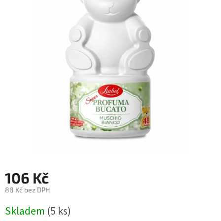
106 Kč
88 Kč bez DPH
Měrná
Skladem
(5 ks)
cena: