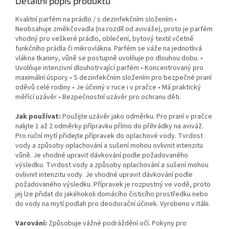
Detailní popis produktu
Kvalitní parfém na prádlo / s dezinfekčním složením •
Neobsahuje změkčovadla (na rozdíl od aviváže), proto je parfém
vhodný pro veškeré prádlo, oblečení, bytový textil včetně
funkčního prádla či mikrovlákna. Parfém se váže na jednotlivá
vlákna tkaniny, vůně se postupně uvolňuje po dlouhou dobu. •
Uvolňuje intenzivní dlouhotrvající parfém • Koncentrovaný pro
maximální úspory • S dezinfekčním složením pro bezpečné praní
oděvů celé rodiny • Je účinný v ruce i v pračce • Má praktický
měřící uzávěr • Bezpečnostní uzávěr pro ochranu děti.
Jak používat:
Použijte uzávěr jako odměrku. Pro praní v pračce
nalijte 1 až 2 odměrky přípravku přímo do přihrádky na aviváž.
Pro ruční mytí přidejte přípravek do oplachové vody. Tvrdost
vody a způsoby oplachování a sušení mohou ovlivnit intenzitu
vůně. Je vhodné upravit dávkování podle požadovaného
výsledku. Tvrdost vody a způsoby oplachování a sušení mohou
ovlivnit intenzitu vody. Je vhodné upravit dávkování podle
požadovaného výsledku. Přípravek je rozpustný ve vodě, proto
jej lze přidat do jakéhokoli domácího čisticího prostředku nebo
do vody na mytí podlah pro deodorační účinek. Vyrobeno v Itálii.
Varování:
Způsobuje vážné podráždění očí. Pokyny pro