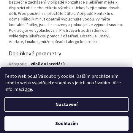
bezpečné zacházení: V případě konzultace s lékařem mějte k
dispozici obal nebo etiketu výrobku. Uchovávejte mimo dosah
dětí. Před použitím si přečtěte štítek. V případě kontaktu s
očima: Několik minut opatrně vyplachujte vodou. Vyjměte
kontaktní čočky, jsou-li nasazeny a pokud je lze vyjmout snadno.
Pokračujte ve vyplachování. Přetrvává-li podráždění očí:
Vyhledejte lékařskou pomoc / ošetření. Obsahuje: Linalyl,
Acetate, Linalool, může způsobit alergickou reakci.
Doplňkové parametry
Kategorie
:
Vůně do interiérů
EAN
:
8055728242500
Tento web používá soubory cookie. Dalším procházením
tohoto webu vyjadřujete souhlas s jejich používáním.. Více
Z
informací
zde
.
á
Vytvořil Shoptet
p
Nastavení
a
t
Copyright 2026
1kosmetika.cz
. Všechna práva vyhrazena.
Upravit
í
Souhlasím
nastavení cookies
Rozdáváme dárky
Více informací