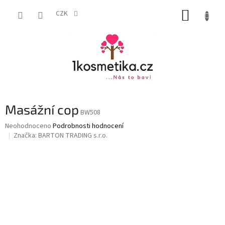
Přejít
NÁKUP
na
CZK
obsah
KOŠÍK
Masážní cop
BW508
Průměrné
Neohodnoceno
Podrobnosti hodnocení
hodnocení
Značka:
BARTON TRADING s.r.o.
produktu
je
0,0
z
5
hvězdiček.