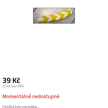
39 Kč
32 Kč bez DPH
Měrná
Momentálně nedostupné
cena:
Položka byla vyprodána…