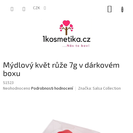
Přejít
NÁKUP
na
CZK
obsah
KOŠÍK
Mýdlový květ růže 7g v dárkovém
boxu
S1523
Průměrné
Neohodnoceno
Podrobnosti hodnocení
Značka:
Salsa Collection
hodnocení
produktu
je
0,0
z
5
hvězdiček.