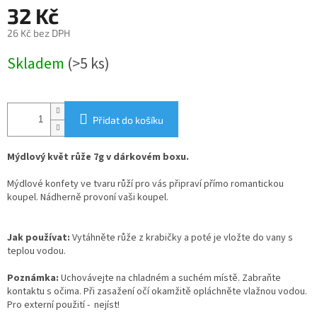
32 Kč
26 Kč bez DPH
Měrná
Skladem
(>5 ks)
cena:
Přidat do košíku
Mýdlový květ růže 7g v dárkovém boxu.
Mýdlové konfety ve tvaru růží pro vás připraví přímo romantickou
koupel. Nádherně provoní vaši koupel.
Jak používat:
Vytáhněte růže z krabičky a poté je vložte do vany s
teplou vodou.
Poznámka:
Uchovávejte na chladném a suchém místě.
Zabraňte
kontaktu s očima.
Při zasažení očí okamžitě opláchněte vlažnou vodou.
Pro externí použití -
n
ejíst!