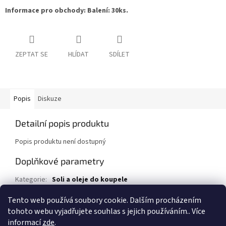
Informace pro obchody: Balení: 30ks.
ZEPTAT SE
HLÍDAT
SDÍLET
Popis
Diskuze
Detailní popis produktu
Popis produktu není dostupný
Doplňkové parametry
Kategorie
:
Soli a oleje do koupele
EAN
:
4015953631481
Tento web používá soubory cookie. Dalším procházením
tohoto webu vyjadřujete souhlas s jejich používáním.. Více
Z
informací
zde
.