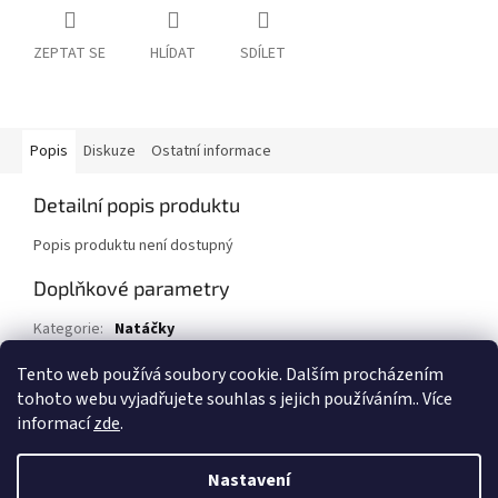
ZEPTAT SE
HLÍDAT
SDÍLET
Popis
Diskuze
Ostatní informace
Detailní popis produktu
Popis produktu není dostupný
Doplňkové parametry
Kategorie
:
Natáčky
EAN
:
8594019900991
Tento web používá soubory cookie. Dalším procházením
tohoto webu vyjadřujete souhlas s jejich používáním.. Více
Z
informací
zde
.
á
Vytvořil Shoptet
p
Nastavení
a