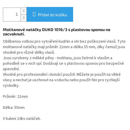
Přidat do košíku
Molitanové natáčky DUKO 1016/3 s plastovou sponou na
zacvaknutí.
Oblíbenou volbou pro vytváření kudrlin a vln bez poškození vlasů. Tyto
molitanové natáčky mají průměr 21mm a délku 55 mm, díky čemuž jsou
vhodné pro různé délky vlasů.
Jsou vyrobeny z měkké pěny - molitanu, jsou šetrné k vlasům a
pohodlně se v nich spí. Dodávají se s plastovou sponou pro bezpečné
upevnění.
Vhodné pro profesionální i domácí použití. Můžete je použít na vlhké
vlasy a nechat je uschnout na vzduchu nebo použít fén pro rychlejší
výsledky.
Průměr: 21mm
Délka: 55mm
V baleni 10ks natáček.