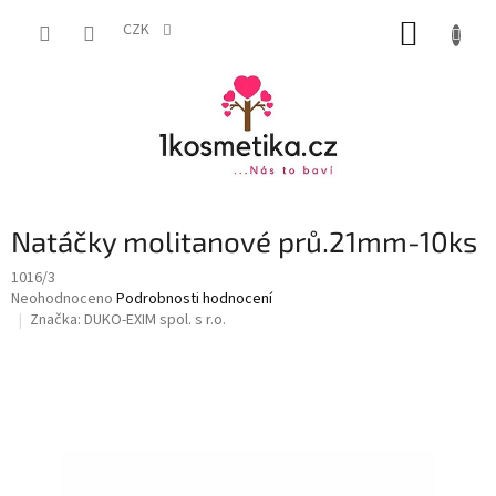
Přejít
NÁKUP
na
CZK
obsah
KOŠÍK
Natáčky molitanové prů.21mm-10ks
1016/3
Průměrné
Neohodnoceno
Podrobnosti hodnocení
hodnocení
Značka:
DUKO-EXIM spol. s r.o.
produktu
je
0,0
z
5
hvězdiček.