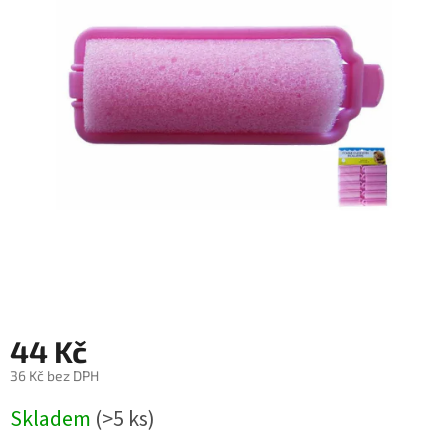
44 Kč
36 Kč bez DPH
Měrná
Skladem
(>5 ks)
cena: