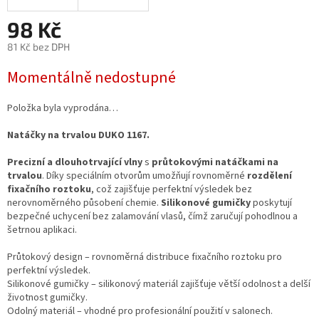
98 Kč
81 Kč bez DPH
Měrná
Momentálně nedostupné
cena:
Položka byla vyprodána…
Natáčky na trvalou DUKO 1167.
Precizní a dlouhotrvající vlny
s
průtokovými natáčkami na
trvalou
. Díky speciálním otvorům umožňují rovnoměrné
rozdělení
fixačního roztoku
, což zajišťuje perfektní výsledek bez
nerovnoměrného působení chemie.
Silikonové gumičky
poskytují
bezpečné uchycení bez zalamování vlasů, čímž zaručují pohodlnou a
šetrnou aplikaci.
Průtokový design – rovnoměrná distribuce fixačního roztoku pro
perfektní výsledek.
Silikonové gumičky – silikonový materiál zajišťuje větší odolnost a delší
životnost gumičky.
Odolný materiál – vhodné pro profesionální použití v salonech.