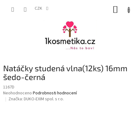
Přejít
NÁKUP
na
CZK
obsah
KOŠÍK
Natáčky studená vlna(12ks) 16mm
šedo-černá
1167D
Průměrné
Neohodnoceno
Podrobnosti hodnocení
hodnocení
Značka:
DUKO-EXIM spol. s r.o.
produktu
je
0,0
z
5
hvězdiček.