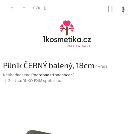
Přejít
NÁKUP
na
CZK
obsah
KOŠÍK
Pilník ČERNÝ balený, 18cm
EMB03
Průměrné
Neohodnoceno
Podrobnosti hodnocení
hodnocení
Značka:
DUKO-EXIM spol. s r.o.
produktu
je
0,0
z
5
hvězdiček.