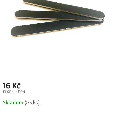
16 Kč
13 Kč bez DPH
Měrná
Skladem
(>5 ks)
cena: