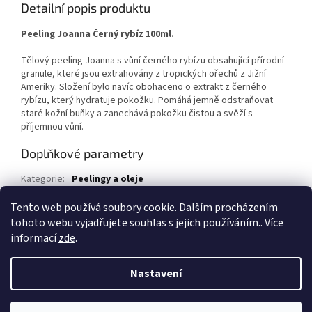
Detailní popis produktu
Peeling Joanna Černý rybíz
100ml.
Tělový peeling Joanna s vůní černého rybízu obsahující přírodní
granule, které jsou extrahovány z tropických ořechů z Jižní
Ameriky. Složení bylo navíc obohaceno o extrakt z černého
rybízu, který hydratuje pokožku. Pomáhá jemně odstraňovat
staré kožní buňky a zanechává pokožku čistou a svěží s
příjemnou vůní.
Doplňkové parametry
Kategorie
:
Peelingy a oleje
EAN
:
5901018018740
Tento web používá soubory cookie. Dalším procházením
tohoto webu vyjadřujete souhlas s jejich používáním.. Více
Z
informací
zde
.
á
Vytvořil Shoptet
p
Nastavení
a
t
Copyright 2026
1kosmetika.cz
. Všechna práva vyhrazena.
Upravit