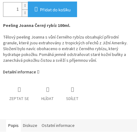
Přidat do košíku
Peeling Joanna Černý rybíz
100ml.
Tělový peeling Joanna s vůní černého rybízu obsahující přírodní
granule, které jsou extrahovány z tropických ořechů z Jižní Ameriky.
Složení bylo navíc obohaceno o extrakt z černého rybízu, který
hydratuje pokožku. Pomáhá jemně odstraňovat staré kožní buňky a
zanechává pokožku čistou a svěží s příjemnou vůní.
Detailní informace
ZEPTAT SE
HLÍDAT
SDÍLET
Popis
Diskuze
Ostatní informace