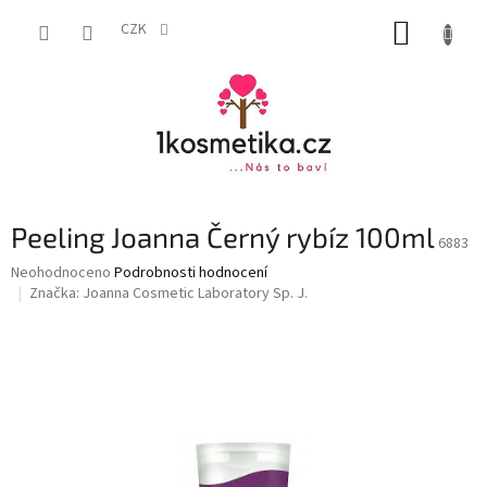
Přejít
NÁKUP
na
CZK
obsah
KOŠÍK
Peeling Joanna Černý rybíz 100ml
6883
Průměrné
Neohodnoceno
Podrobnosti hodnocení
hodnocení
Značka:
Joanna Cosmetic Laboratory Sp. J.
produktu
je
0,0
z
5
hvězdiček.