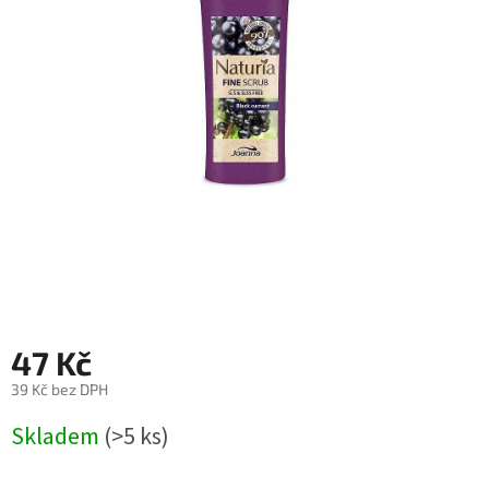
47 Kč
39 Kč bez DPH
Měrná
Skladem
(>5 ks)
cena: