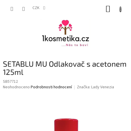
Přejít
NÁKUP
na
CZK
obsah
KOŠÍK
SETABLU MU Odlakovač s acetonem
125ml
SB57712
Průměrné
Neohodnoceno
Podrobnosti hodnocení
Značka:
Lady Venezia
hodnocení
produktu
je
0,0
z
5
hvězdiček.