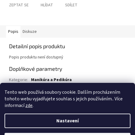
ZEPTAT SE
HLÍDAT
SDÍLET
Popis
Diskuze
Detailní popis produktu
Popis produktu není dostupný
Doplňkové parametry
Kategorie
:
Manikúra a Pedikúra
EAN
:
8050847577120
Tento web používá soubory cookie. Dalším procházením
tohoto webu vyjadřujete souhlas s jejich používáním.. Více
Z
informací
zde
.
á
Vytvořil Shoptet
p
Nastavení
a
t
Copyright 2026
1kosmetika.cz
. Všechna práva vyhrazena.
Upravit