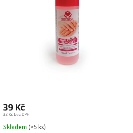
39 Kč
32 Kč bez DPH
Měrná
Skladem
(>5 ks)
cena: