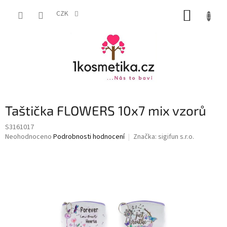
Přejít
NÁKUP
na
CZK
obsah
KOŠÍK
Taštička FLOWERS 10x7 mix vzorů
S3161017
Průměrné
Neohodnoceno
Podrobnosti hodnocení
Značka:
sigifun s.r.o.
hodnocení
produktu
je
0,0
z
5
hvězdiček.