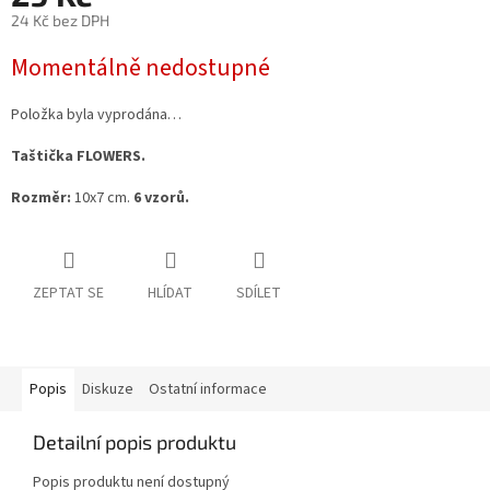
24 Kč bez DPH
Měrná
Momentálně nedostupné
cena:
Položka byla vyprodána…
Taštička FLOWERS.
Rozměr:
10x7 cm.
6 vzorů.
ZEPTAT SE
HLÍDAT
SDÍLET
Popis
Diskuze
Ostatní informace
Detailní popis produktu
Popis produktu není dostupný