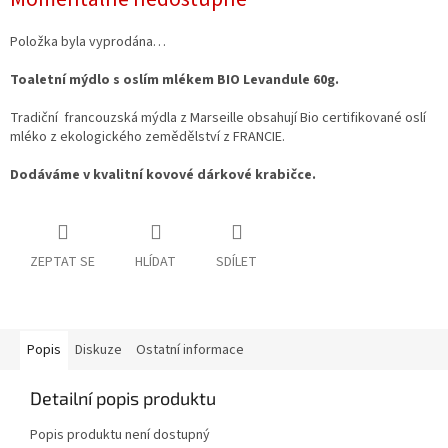
cena:
Položka byla vyprodána…
Toaletní mýdlo s oslím mlékem BIO Levandule 60g.
Tradiční francouzská mýdla z Marseille obsahují Bio certifikované oslí
mléko z ekologického zemědělství z FRANCIE.
Dodáváme v kvalitní kovové dárkové krabičce.
ZEPTAT SE
HLÍDAT
SDÍLET
Popis
Diskuze
Ostatní informace
Detailní popis produktu
Popis produktu není dostupný