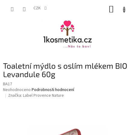
Přejít
NÁKUP
na
CZK
obsah
KOŠÍK
Toaletní mýdlo s oslím mlékem BIO
Levandule 60g
BA17
Průměrné
Neohodnoceno
Podrobnosti hodnocení
hodnocení
Značka:
Label Provence Nature
produktu
je
0,0
z
5
hvězdiček.