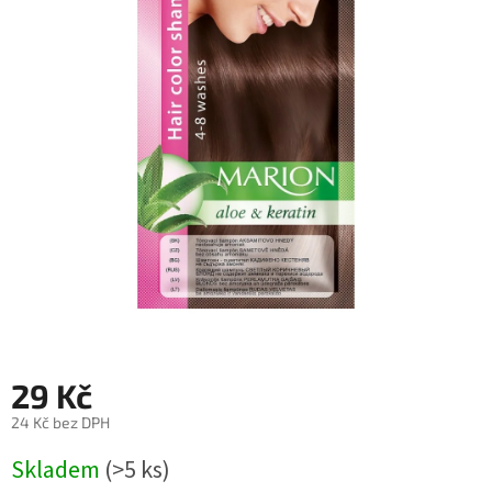
29 Kč
24 Kč bez DPH
Měrná
Skladem
(>5 ks)
cena: