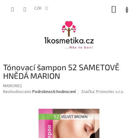
Přejít
NÁKUP
na
CZK
obsah
KOŠÍK
Tónovací šampon 52 SAMETOVĚ
HNĚDÁ MARION
MARION52
Průměrné
Neohodnoceno
Podrobnosti hodnocení
Značka:
Promotec s.r.o.
hodnocení
produktu
je
0,0
z
5
hvězdiček.