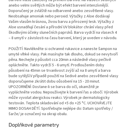
barvení vlasů založený na přímém barvivu. Na vlasech šedivých
anebo velmi světlých může být efekt barvení intenzívnější.
Doporučený je zvláště na odbarvené anebo zesvětlené vlasy.
Neobsahuje amoniak nebo peroxid. Výtažky z Aloe dodávají
Vašim vlasům krásnou, živou barvu a přirozený lesk. Výtažky z
Aloe usnadňují česání a přírodní UV blokátor chrání vlasy před
škodlivými účinky slunečních paprsků. Barva vydrží na vlasech 4
– 8 umytí v závislosti na času barvení, který je uveden v návodu.
POUŽITÍ: Navlékněte si ochranné rukavice a naneste šampon na
umyté vlhké vlasy. Pak masírujte tak dlouho, dokud se nevytvoří
pěna. Nechejte ji působit cca 20min a následně vlasy pečlivě
opláchněte. Takto vydrží 5 - 6 umytí. Prodloužením doby
působení na 45min se trvanlivost zvýší až na 8 umytí a barva
bude sytější.V případě použití na šedivé anebo zesvětlené vlasy
doporučujeme zkrátit dobu oůsobení na 15 - 20 minut.
UPOZORNĚNÍ: Dostane-li se barva do očí, okamžitě je
vypláchněte vodou. Nepoužívejte k barvení řas a obočí. Výrobek
může vyvolat alergickou reakci. Výrobek je dermatologicky
testován. Teplota skladování od +5 do +25 °C. UCHOVÁVEJTE
MIMO DOSAH DĚTÍ. Spotřebujte nejlépe do: Datum spotřeby /
šarže/ je označený na okraji obalu.
Doplňkové parametry